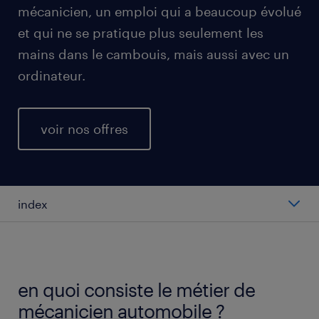
mécanicien, un emploi qui a beaucoup évolué
et qui ne se pratique plus seulement les
mains dans le cambouis, mais aussi avec un
ordinateur.
voir nos offres
index
salaire moyen au poste de mécanicien
automobile
en quoi consiste le métier de
types de postes de mécanicien automobile
mécanicien automobile ?