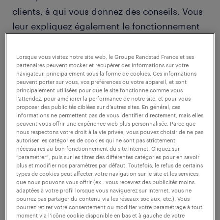
clients, à qui vous donnez des conseils. Vous
leur expliquez également le fonctionnement
de certains équipements et vous leur vendez
des accessoires.
Lorsque vous visitez notre site web, le Groupe Randstad France et ses
partenaires peuvent stocker et récupérer des informations sur votre
navigateur, principalement sous la forme de cookies. Ces informations
peuvent porter sur vous, vos préférences ou votre appareil, et sont
Le travail de mécanicien automobile
principalement utilisées pour que le site fonctionne comme vous
correspond à votre passion pour le monde de
l’attendez, pour améliorer la performance de notre site, et pour vous
proposer des publicités ciblées sur d’autres sites. En général, ces
la mécanique et à votre habileté manuelle.
informations ne permettent pas de vous identifier directement, mais elles
peuvent vous offrir une expérience web plus personnalisée. Parce que
Découvrez quelles compétences et
nous respectons votre droit à la vie privée, vous pouvez choisir de ne pas
autoriser les catégories de cookies qui ne sont pas strictement
qualifications vous devez acquérir pour
nécessaires au bon fonctionnement du site Internet. Cliquez sur
devenir mécanicien automobile.
“paramétrer”, puis sur les titres des différentes catégories pour en savoir
plus et modifier nos paramètres par défaut. Toutefois, le refus de certains
types de cookies peut affecter votre navigation sur le site et les services
que nous pouvons vous offrir (ex : vous recevrez des publicités moins
adaptées à votre profil lorsque vous naviguerez sur Internet, vous ne
découvrir nos offres
pourrez pas partager du contenu via les réseaux sociaux, etc.). Vous
pourrez retirer votre consentement ou modifier votre paramétrage à tout
moment via l’icône cookie disponible en bas et à gauche de votre