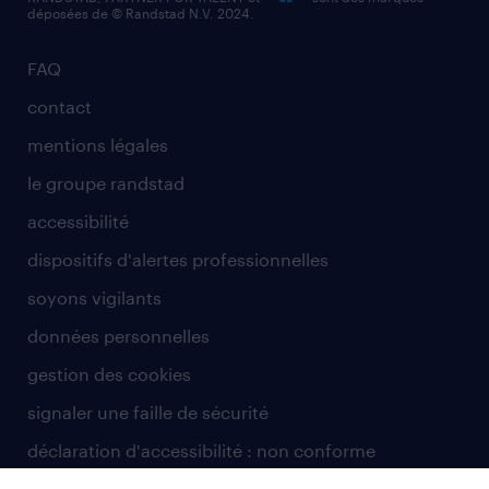
déposées de © Randstad N.V. 2024.
FAQ
contact
mentions légales
le groupe randstad
accessibilité
dispositifs d'alertes professionnelles
soyons vigilants
données personnelles
gestion des cookies
signaler une faille de sécurité
déclaration d'accessibilité : non conforme
sitemap