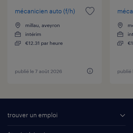
mécanicien auto (f/h)
mécan
millau, aveyron
mo
intérim
in
€12.31 par heure
€1
publié le 7 août 2026
publié 
trouver un emploi