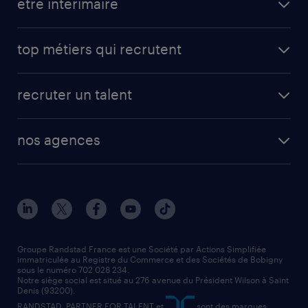
être intérimaire
top métiers qui recrutent
recruter un talent
nos agences
Groupe Randstad France est une Société par Actions Simplifiée
immatriculée au Registre du Commerce et des Sociétés de Bobigny
sous le numéro 702 028 234.
Notre siège social est situé au 276 avenue du Président Wilson à Saint
Denis (93200).
RANDSTAD, PARTNER FOR TALENT et
sont des marques