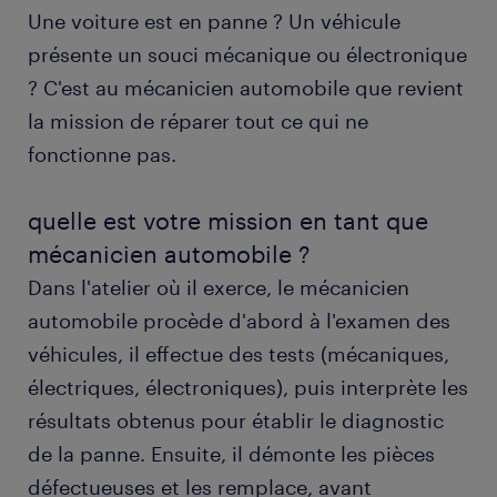
Une voiture est en panne ? Un véhicule
travailler en tant que mécanicien automobile
présente un souci mécanique ou électronique
? C'est au mécanicien automobile que revient
obtenir un poste de mécanicien automobile
la mission de réparer tout ce qui ne
avec randstad
fonctionne pas.
formation et compétences
quelle est votre mission en tant que
FAQs
mécanicien automobile ?
Dans l'atelier où il exerce, le mécanicien
automobile procède d'abord à l'examen des
véhicules, il effectue des tests (mécaniques,
électriques, électroniques), puis interprète les
résultats obtenus pour établir le diagnostic
de la panne. Ensuite, il démonte les pièces
défectueuses et les remplace, avant