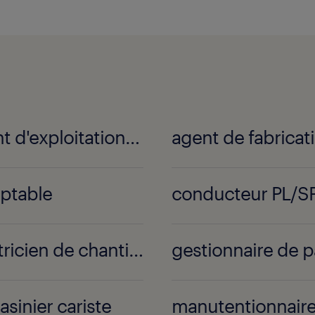
agent d'exploitation transport et logistique
agent de fabricat
ptable
conducteur PL/S
électricien de chantier
gestionnaire de p
sinier cariste
manutentionnair