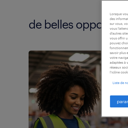
Lorsque vous
des informat
de belles opportuni
sur vous, vo
vous l’atten
d’autres sit
vous offrir 
pouvez chois
fonctionneme
savoir plus 
votre naviga
adaptées à v
réseaux soci
l’icône cook
Liste de n
para