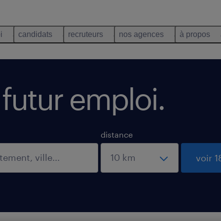
i
candidats
recruteurs
nos agences
à propos
 futur emploi.
distance
voir 1