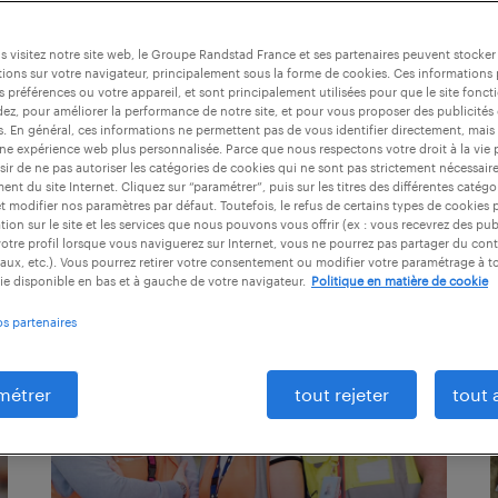
 visitez notre site web, le Groupe Randstad France et ses partenaires peuvent stocker
ions sur votre navigateur, principalement sous la forme de cookies. Ces informations
tés.
s préférences ou votre appareil, et sont principalement utilisées pour que le site fo
dez, pour améliorer la performance de notre site, et pour vous proposer des publicités 
es. En général, ces informations ne permettent pas de vous identifier directement, mais
une expérience web plus personnalisée. Parce que nous respectons votre droit à la vie 
ir de ne pas autoriser les catégories de cookies qui ne sont pas strictement nécessair
nt du site Internet. Cliquez sur “paramétrer”, puis sur les titres des différentes catég
et modifier nos paramètres par défaut. Toutefois, le refus de certains types de cookies 
tion sur le site et les services que nous pouvons vous offrir (ex : vous recevrez des pu
otre profil lorsque vous naviguerez sur Internet, vous ne pourrez pas partager du cont
aux, etc.). Vous pourrez retirer votre consentement ou modifier votre paramétrage à 
ie disponible en bas et à gauche de votre navigateur.
Politique en matière de cookie
os partenaires
métrer
tout rejeter
tout 