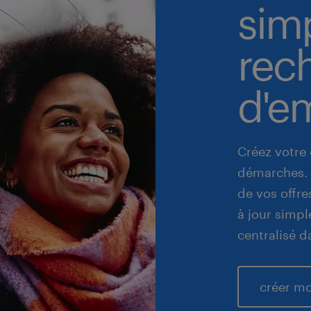
simp
rec
d'em
Créez votre 
démarches. 
de vos offre
à jour simpl
centralisé d
créer m