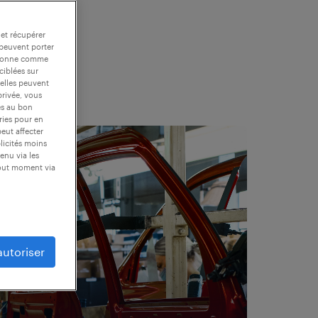
 et récupérer
 peuvent porter
nctionne comme
ciblées sur
 elles peuvent
privée, vous
es au bon
ories pour en
peut affecter
blicités moins
enu via les
tout moment via
autoriser