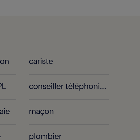
ion
cariste
PL
conseiller téléphonique
aie
maçon
e
plombier