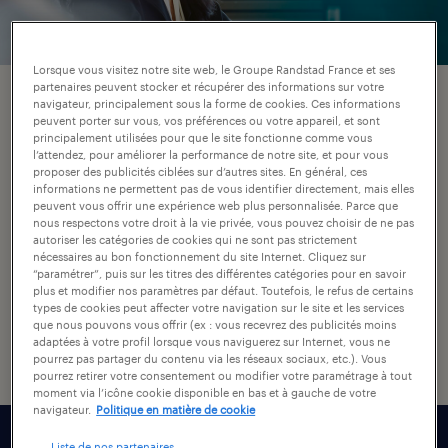
Lorsque vous visitez notre site web, le Groupe Randstad France et ses
partenaires peuvent stocker et récupérer des informations sur votre
ce que nous faisons.
navigateur, principalement sous la forme de cookies. Ces informations
peuvent porter sur vous, vos préférences ou votre appareil, et sont
principalement utilisées pour que le site fonctionne comme vous
l’attendez, pour améliorer la performance de notre site, et pour vous
Nos consultants sont des experts dans leur
proposer des publicités ciblées sur d’autres sites. En général, ces
spécialisation et comprennent parfaitement
informations ne permettent pas de vous identifier directement, mais elles
peuvent vous offrir une expérience web plus personnalisée. Parce que
vos besoins et préférences. En combinant
nous respectons votre droit à la vie privée, vous pouvez choisir de ne pas
autoriser les catégories de cookies qui ne sont pas strictement
cela avec notre large éventail d'opportunités
nécessaires au bon fonctionnement du site Internet. Cliquez sur
“paramétrer”, puis sur les titres des différentes catégories pour en savoir
chez les entreprises les plus attractives du
plus et modifier nos paramètres par défaut. Toutefois, le refus de certains
marché, notre approche vous garantit des
types de cookies peut affecter votre navigation sur le site et les services
que nous pouvons vous offrir (ex : vous recevrez des publicités moins
postes qui correspondent à votre profil.
adaptées à votre profil lorsque vous naviguerez sur Internet, vous ne
pourrez pas partager du contenu via les réseaux sociaux, etc.). Vous
pourrez retirer votre consentement ou modifier votre paramétrage à tout
moment via l’icône cookie disponible en bas et à gauche de votre
navigateur.
Politique en matière de cookie
Liste de nos partenaires