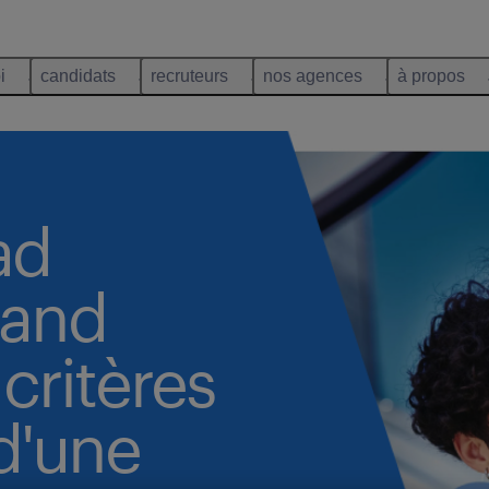
i
candidats
recruteurs
nos agences
à propos
ad
rand
 critères
 d'une