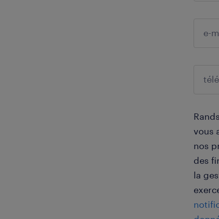
Randst
vous 
nos p
des f
la ge
exerce
notifi