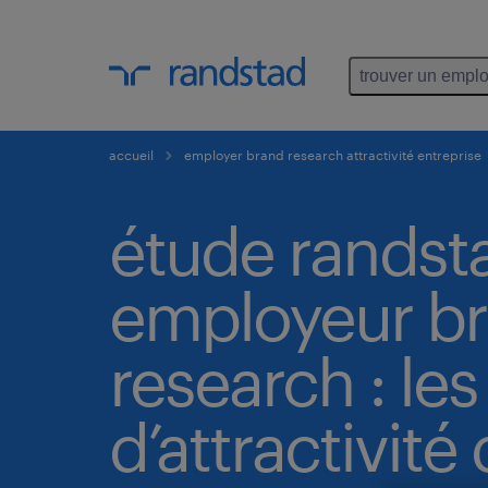
trouver un emplo
accueil
employer brand research attractivité entreprise
étude randst
employeur b
research : les
d’attractivité