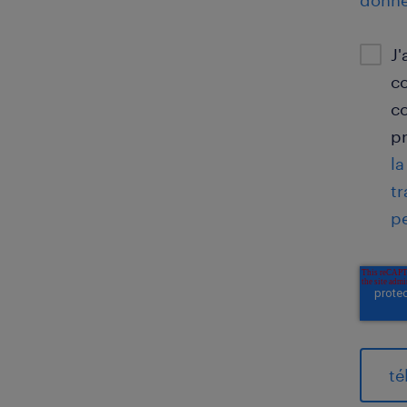
donné
J
c
c
pr
la
t
p