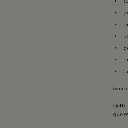
1
d
p
u
d
d
d
avec 
Cette
que re