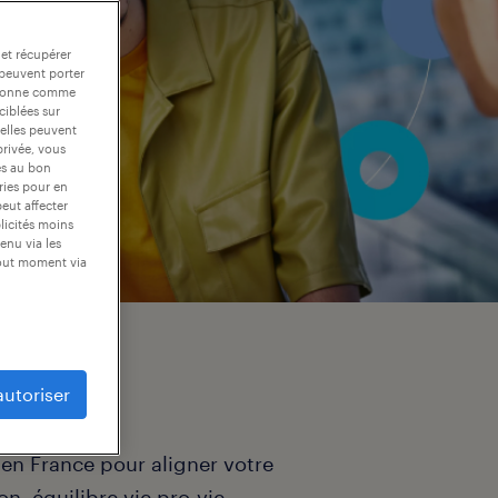
 et récupérer
 peuvent porter
nctionne comme
ciblées sur
 elles peuvent
privée, vous
es au bon
ories pour en
peut affecter
blicités moins
enu via les
tout moment via
autoriser
s en France pour aligner votre
, équilibre vie pro-vie