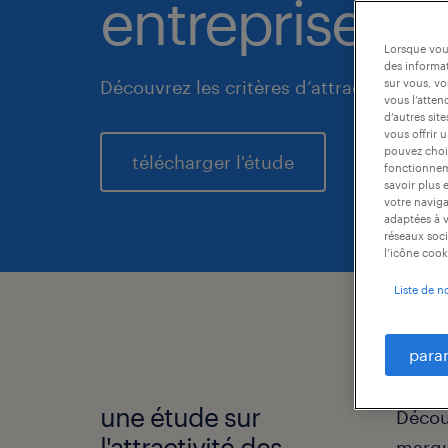
entreprise en
Lorsque vous
des informat
Découvrez les critères d’attractivité d'u
sur vous, vo
vous l’atten
d’autres sit
vous offrir 
pouvez chois
télécharger l'étude
fonctionneme
savoir plus 
votre naviga
adaptées à v
réseaux soci
l’icône cook
Liste de n
para
une étude sur
Découv
l'attractivité des
marqu