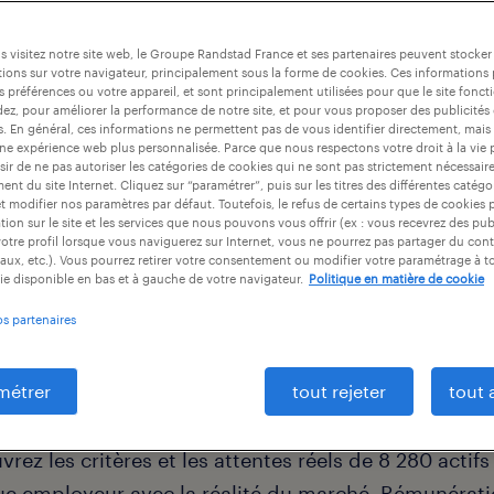
 2026.
 visitez notre site web, le Groupe Randstad France et ses partenaires peuvent stocker
ions sur votre navigateur, principalement sous la forme de cookies. Ces informations
ne entreprise en 2026.
s préférences ou votre appareil, et sont principalement utilisées pour que le site fo
dez, pour améliorer la performance de notre site, et pour vous proposer des publicités 
es. En général, ces informations ne permettent pas de vous identifier directement, mais
une expérience web plus personnalisée. Parce que nous respectons votre droit à la vie 
ir de ne pas autoriser les catégories de cookies qui ne sont pas strictement nécessair
nt du site Internet. Cliquez sur “paramétrer”, puis sur les titres des différentes catég
et modifier nos paramètres par défaut. Toutefois, le refus de certains types de cookies 
tion sur le site et les services que nous pouvons vous offrir (ex : vous recevrez des pu
otre profil lorsque vous naviguerez sur Internet, vous ne pourrez pas partager du cont
aux, etc.). Vous pourrez retirer votre consentement ou modifier votre paramétrage à 
ie disponible en bas et à gauche de votre navigateur.
Politique en matière de cookie
os partenaires
métrer
tout rejeter
tout 
rez les critères et les attentes réels de 8 280 actif
e employeur avec la réalité du marché. Rémunération