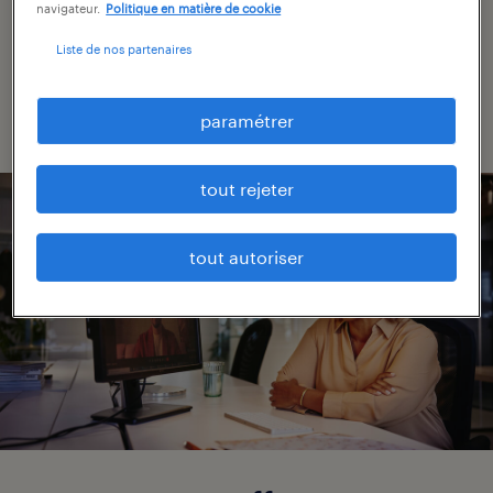
existe des emplois qui vous conviennent
navigateur.
Politique en matière de cookie
parfaitement.
Liste de nos partenaires
paramétrer
tout rejeter
tout autoriser