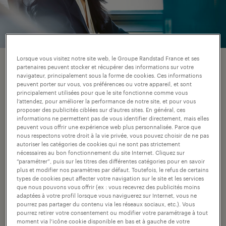
Lorsque vous visitez notre site web, le Groupe Randstad France et ses
ce que nous faisons.
partenaires peuvent stocker et récupérer des informations sur votre
navigateur, principalement sous la forme de cookies. Ces informations
peuvent porter sur vous, vos préférences ou votre appareil, et sont
principalement utilisées pour que le site fonctionne comme vous
Dans le domaine de la finance et de la
l’attendez, pour améliorer la performance de notre site, et pour vous
comptabilité, votre esprit d'analyse, votre
proposer des publicités ciblées sur d’autres sites. En général, ces
informations ne permettent pas de vous identifier directement, mais elles
rigueur et votre perspicacité sont des atouts
peuvent vous offrir une expérience web plus personnalisée. Parce que
nous respectons votre droit à la vie privée, vous pouvez choisir de ne pas
précieux. Nos consultants le savent ; ils sont
autoriser les catégories de cookies qui ne sont pas strictement
nécessaires au bon fonctionnement du site Internet. Cliquez sur
experts dans leur domaine de spécialité et
“paramétrer”, puis sur les titres des différentes catégories pour en savoir
comprennent réellement vos besoins et vos
plus et modifier nos paramètres par défaut. Toutefois, le refus de certains
types de cookies peut affecter votre navigation sur le site et les services
préférences. Combiné à notre large éventail
que nous pouvons vous offrir (ex : vous recevrez des publicités moins
adaptées à votre profil lorsque vous naviguerez sur Internet, vous ne
d'offres d'emploi en comptabilité et en
pourrez pas partager du contenu via les réseaux sociaux, etc.). Vous
pourrez retirer votre consentement ou modifier votre paramétrage à tout
finance, cela vous donne la garantie qu'il
moment via l’icône cookie disponible en bas et à gauche de votre