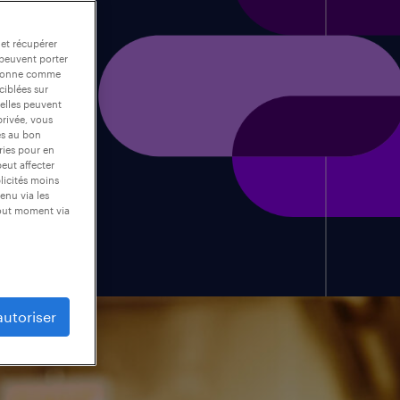
 et récupérer
 peuvent porter
nctionne comme
ciblées sur
 elles peuvent
privée, vous
es au bon
ories pour en
peut affecter
blicités moins
enu via les
tout moment via
autoriser