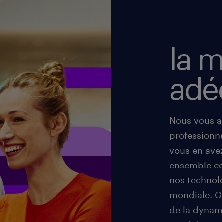
la m
adé
Nous vous ai
professionn
vous en ave
ensemble co
nos technol
mondiale. G
de la dynam