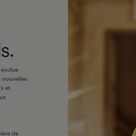
s.
 évolue
es nouvelles
ts et
aux
ière de