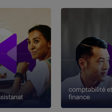
comptabilité e
ssistanat
finance