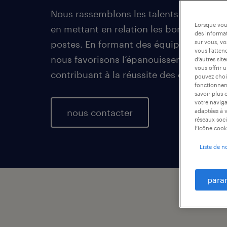
Nous rassemblons les talents professionn
Lorsque vous
en mettant en relation les bonnes perso
des informat
postes. En formant des équipes spécialis
sur vous, vo
vous l’atten
nous favorisons l’épanouissement de nos
d’autres sit
vous offrir 
contribuant à la réussite des organisati
pouvez chois
fonctionneme
savoir plus 
votre naviga
nous contacter
adaptées à v
réseaux soci
l’icône cook
Liste de n
para