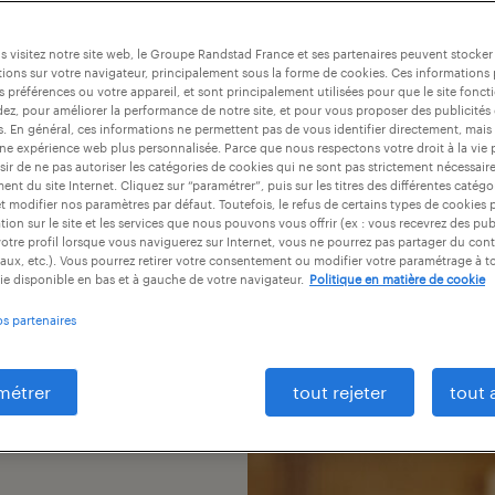
els et les entreprises,
 visitez notre site web, le Groupe Randstad France et ses partenaires peuvent stocker
nnes avec les bons
ions sur votre navigateur, principalement sous la forme de cookies. Ces informations
ées et diversifiées,
s préférences ou votre appareil, et sont principalement utilisées pour que le site fo
dez, pour améliorer la performance de notre site, et pour vous proposer des publicités 
 talents tout en
es. En général, ces informations ne permettent pas de vous identifier directement, mais
une expérience web plus personnalisée. Parce que nous respectons votre droit à la vie 
ons.
ir de ne pas autoriser les catégories de cookies qui ne sont pas strictement nécessair
nt du site Internet. Cliquez sur “paramétrer”, puis sur les titres des différentes catég
et modifier nos paramètres par défaut. Toutefois, le refus de certains types de cookies 
tion sur le site et les services que nous pouvons vous offrir (ex : vous recevrez des pu
otre profil lorsque vous naviguerez sur Internet, vous ne pourrez pas partager du cont
aux, etc.). Vous pourrez retirer votre consentement ou modifier votre paramétrage à 
ie disponible en bas et à gauche de votre navigateur.
Politique en matière de cookie
os partenaires
métrer
tout rejeter
tout 