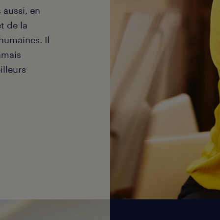
 aussi, en
t de la
humaines. Il
jamais
illeurs