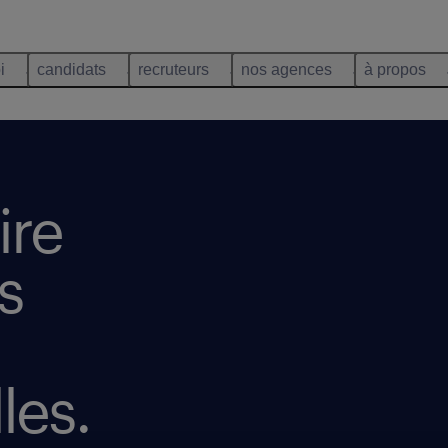
i
candidats
recruteurs
nos agences
à propos
ire
s
les.