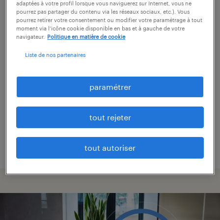
adaptées à votre profil lorsque vous naviguerez sur Internet, vous ne
certifiée.
pourrez pas partager du contenu via les réseaux sociaux, etc.). Vous
pourrez retirer votre consentement ou modifier votre paramétrage à tout
moment via l’icône cookie disponible en bas et à gauche de votre
Candidats adaptés, respect des délais,
navigateur.
Politique en matière de cookie
expertise RH, nous sommes soucieux de vous
Liste de nos partenaires
fournir les garanties nécessaires quant à la
qualité de nos prestations. Armé pour vous
paramétrer
satisfaire, nous améliorons continuellement
nos prestations et bénéficions de la
tout rejeter
certification ISO 9001 attestant de leur
qualité.
tout autoriser