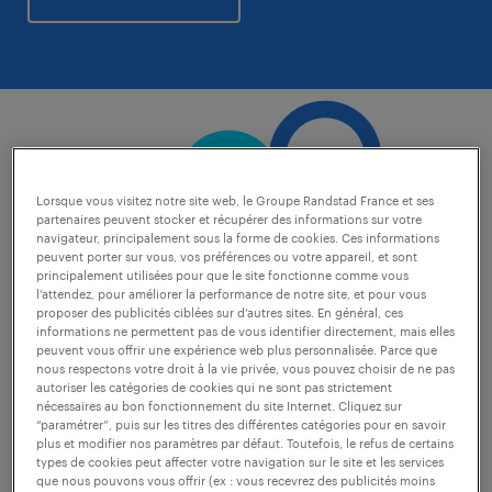
Lorsque vous visitez notre site web, le Groupe Randstad France et ses
partenaires peuvent stocker et récupérer des informations sur votre
navigateur, principalement sous la forme de cookies. Ces informations
peuvent porter sur vous, vos préférences ou votre appareil, et sont
principalement utilisées pour que le site fonctionne comme vous
l’attendez, pour améliorer la performance de notre site, et pour vous
proposer des publicités ciblées sur d’autres sites. En général, ces
informations ne permettent pas de vous identifier directement, mais elles
peuvent vous offrir une expérience web plus personnalisée. Parce que
nous respectons votre droit à la vie privée, vous pouvez choisir de ne pas
autoriser les catégories de cookies qui ne sont pas strictement
nécessaires au bon fonctionnement du site Internet. Cliquez sur
“paramétrer”, puis sur les titres des différentes catégories pour en savoir
plus et modifier nos paramètres par défaut. Toutefois, le refus de certains
une qualité de service
types de cookies peut affecter votre navigation sur le site et les services
que nous pouvons vous offrir (ex : vous recevrez des publicités moins