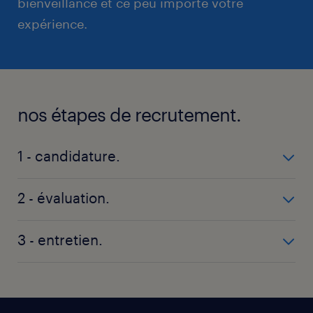
bienveillance et ce peu importe votre
expérience.
nos étapes de recrutement.
1 - candidature.
CV, compte en ligne ou chatbot, vous postulez à
2 - évaluation.
l’une de nos annonces en ligne selon le mode qui
vous correspond.
Nos consultants spécialisés dans votre métier
3 - entretien.
étudient avec soin votre candidature. Par la suite,
des tests métiers peuvent vous être proposés afin
Nous vous rencontrons pour faire le point sur vos
d’évaluer plus en détail vos compétences.
compétences, motivations, niveau de formation,
disponibilités… afin de vous proposer des offres en