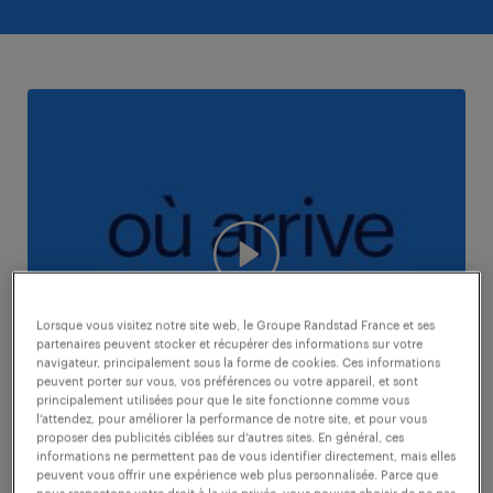
Lorsque vous visitez notre site web, le Groupe Randstad France et ses
partenaires peuvent stocker et récupérer des informations sur votre
navigateur, principalement sous la forme de cookies. Ces informations
peuvent porter sur vous, vos préférences ou votre appareil, et sont
principalement utilisées pour que le site fonctionne comme vous
l’attendez, pour améliorer la performance de notre site, et pour vous
proposer des publicités ciblées sur d’autres sites. En général, ces
informations ne permettent pas de vous identifier directement, mais elles
traitement de votre
peuvent vous offrir une expérience web plus personnalisée. Parce que
nous respectons votre droit à la vie privée, vous pouvez choisir de ne pas