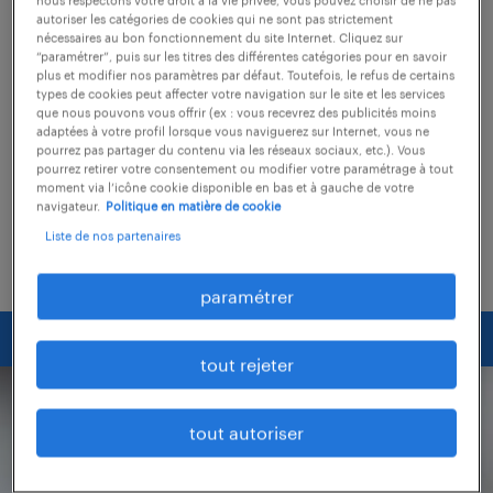
candidature.
autoriser les catégories de cookies qui ne sont pas strictement
nécessaires au bon fonctionnement du site Internet. Cliquez sur
“paramétrer”, puis sur les titres des différentes catégories pour en savoir
Réception, analyse, suivi... En moins de deux
plus et modifier nos paramètres par défaut. Toutefois, le refus de certains
types de cookies peut affecter votre navigation sur le site et les services
minutes, Marlène et Dimitri vous expliquent
que nous pouvons vous offrir (ex : vous recevrez des publicités moins
adaptées à votre profil lorsque vous naviguerez sur Internet, vous ne
tout sur le traitement de votre candidature
pourrez pas partager du contenu via les réseaux sociaux, etc.). Vous
pourrez retirer votre consentement ou modifier votre paramétrage à tout
chez Randstad.
moment via l’icône cookie disponible en bas et à gauche de votre
navigateur.
Politique en matière de cookie
Découvrez leur témoignage vidéo !
Liste de nos partenaires
paramétrer
tout rejeter
tout autoriser