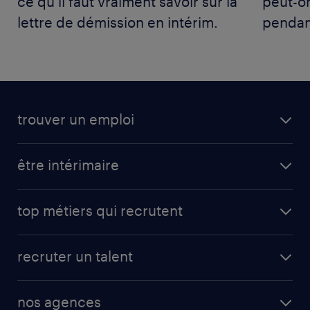
ce qu’il faut vraiment savoir sur la
peut-on
lettre de démission en intérim.
pendan
trouver un emploi
être intérimaire
top métiers qui recrutent
recruter un talent
nos agences