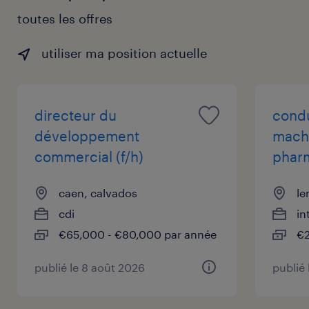
toutes les offres
utiliser ma position actuelle
directeur du
cond
développement
mach
commercial (f/h)
pharm
caen, calvados
le
cdi
in
€65,000 - €80,000 par année
€2
publié le 8 août 2026
publié 