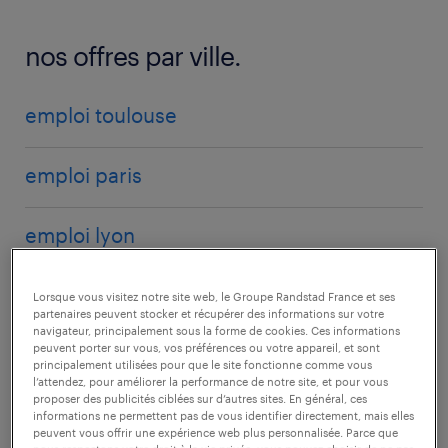
nos offres par ville.
emploi toulouse
emploi paris
emploi lyon
emploi marseille
Lorsque vous visitez notre site web, le Groupe Randstad France et ses
partenaires peuvent stocker et récupérer des informations sur votre
navigateur, principalement sous la forme de cookies. Ces informations
peuvent porter sur vous, vos préférences ou votre appareil, et sont
emploi strasbourg
principalement utilisées pour que le site fonctionne comme vous
l’attendez, pour améliorer la performance de notre site, et pour vous
proposer des publicités ciblées sur d’autres sites. En général, ces
emploi nice
informations ne permettent pas de vous identifier directement, mais elles
peuvent vous offrir une expérience web plus personnalisée. Parce que