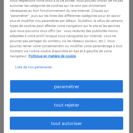
nous respectons votre droit à la vie privée, vous pouvez choisir de ne pas
autoriser les catégories de cookies qui ne sont pas strictement
emploi bordeaux
nécessaires au bon fonctionnement du site Internet. Cliquez sur
“paramétrer”, puis sur les titres des différentes catégories pour en savoir
plus et modifier nos paramètres par défaut. Toutefois, le refus de certains
emploi rennes
types de cookies peut affecter votre navigation sur le site et les services
que nous pouvons vous offrir (ex : vous recevrez des publicités moins
adaptées à votre profil lorsque vous naviguerez sur Internet, vous ne
pourrez pas partager du contenu via les réseaux sociaux, etc.). Vous
emploi lille
pourrez retirer votre consentement ou modifier votre paramétrage à tout
moment via l’icône cookie disponible en bas et à gauche de votre
navigateur.
Politique en matière de cookie
emploi angers
Liste de nos partenaires
emploi reims
paramétrer
emploi tours
tout rejeter
emploi grenoble
tout autoriser
emploi limoges