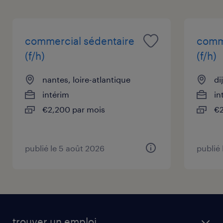
commercial sédentaire
comme
(f/h)
(f/h)
nantes, loire-atlantique
di
intérim
in
€2,200 par mois
€2
publié le 5 août 2026
publié
trouver un emploi