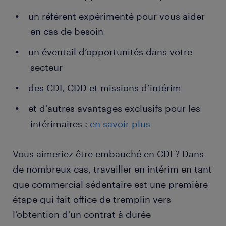
la transmission des données commerciales aux
un référent expérimenté pour vous aider
services concernés
en cas de besoin
le suivi de dossier client (personnalisation de
l'offre en fonction des besoins, suivi des
un éventail d’opportunités dans votre
éléments de paiement, enquête de satisfaction
secteur
postérieure à l'action de vente…)
des CDI, CDD et missions d’intérim
le suivi client de long terme dans une démarche
de fidélisation
et d’autres avantages exclusifs pour les
intérimaires :
en savoir plus
la réalisation d'études techniques et
commerciales
Vous aimeriez être embauché en CDI ? Dans
de nombreux cas, travailler en intérim en tant
que commercial sédentaire est une première
étape qui fait office de tremplin vers
l’obtention d’un contrat à durée