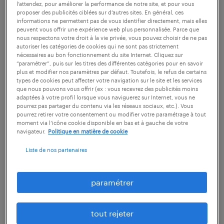
découvrir nos offres
l’attendez, pour améliorer la performance de notre site, et pour vous
proposer des publicités ciblées sur d’autres sites. En général, ces
informations ne permettent pas de vous identifier directement, mais elles
peuvent vous offrir une expérience web plus personnalisée. Parce que
nous respectons votre droit à la vie privée, vous pouvez choisir de ne pas
autoriser les catégories de cookies qui ne sont pas strictement
nécessaires au bon fonctionnement du site Internet. Cliquez sur
1
“paramétrer”, puis sur les titres des différentes catégories pour en savoir
plus et modifier nos paramètres par défaut. Toutefois, le refus de certains
types de cookies peut affecter votre navigation sur le site et les services
salaire moyen au poste de
que nous pouvons vous offrir (ex : vous recevrez des publicités moins
adaptées à votre profil lorsque vous naviguerez sur Internet, vous ne
commercial sédentaire
pourrez pas partager du contenu via les réseaux sociaux, etc.). Vous
pourrez retirer votre consentement ou modifier votre paramétrage à tout
moment via l’icône cookie disponible en bas et à gauche de votre
navigateur.
Politique en matière de cookie
Liste de nos partenaires
Le commercial sédentaire perçoit
entre 2000
et 2500 € net par mois
environ, en fonction
paramétrer
de son degré d'ancienneté et de son
expérience. Les débutants, bien sûr,
tout rejeter
commencent au bas de l'échelle salariale.