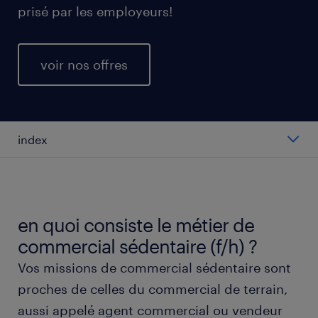
prisé par les employeurs!
voir nos offres
index
salaire moyen au poste de commercial
sédentaire
en quoi consiste le métier de
types de postes de commercial sédentaire
commercial sédentaire (f/h) ?
Vos missions de commercial sédentaire sont
travailler en tant que commercial sédentaire
proches de celles du commercial de terrain,
(f/h)
aussi appelé agent commercial ou vendeur