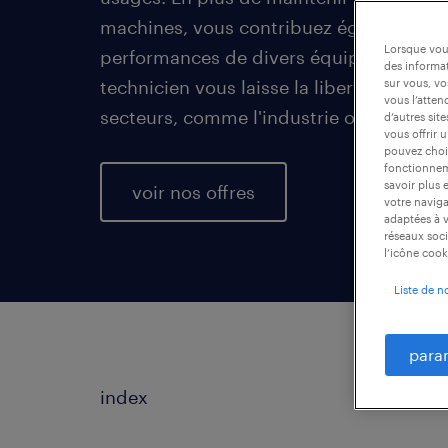
machines, vous contribuez également à 
Lorsque vous
performances de divers équipements. T
des informat
technicien vous laisse la liberté d'évolu
sur vous, vo
vous l’atten
secteurs, comme l'industrie ou la santé.
d’autres sit
vous offrir 
pouvez chois
fonctionneme
savoir plus 
voir nos offres
votre naviga
adaptées à v
réseaux soci
l’icône cook
Liste de n
para
index