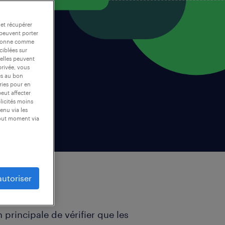
 et récupérer
 peuvent porter
nctionne comme
ciblées sur
 elles peuvent
privée, vous
es au bon
ories pour en
peut affecter
blicités moins
enu via les
tout moment via
autoriser
icien ?
 principale de vérifier que les