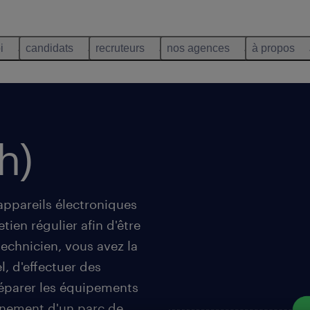
i
candidats
recruteurs
nos agences
à propos
h)
 appareils électroniques
ien régulier afin d'être
technicien, vous avez la
l, d'effectuer des
éparer les équipements
nnement d'un parc de