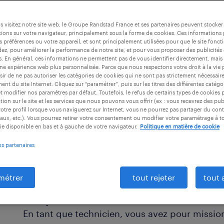
améliorer les
 visitez notre site web, le Groupe Randstad France et ses partenaires peuvent stocker
ravailler comme
ions sur votre navigateur, principalement sous la forme de cookies. Ces informations
er dans plusieurs
s préférences ou votre appareil, et sont principalement utilisées pour que le site fo
dez, pour améliorer la performance de notre site, et pour vous proposer des publicités 
es. En général, ces informations ne permettent pas de vous identifier directement, mais
une expérience web plus personnalisée. Parce que nous respectons votre droit à la vie 
ir de ne pas autoriser les catégories de cookies qui ne sont pas strictement nécessair
nt du site Internet. Cliquez sur “paramétrer”, puis sur les titres des différentes catég
et modifier nos paramètres par défaut. Toutefois, le refus de certains types de cookies 
tion sur le site et les services que nous pouvons vous offrir (ex : vous recevrez des pu
otre profil lorsque vous naviguerez sur Internet, vous ne pourrez pas partager du cont
aux, etc.). Vous pourrez retirer votre consentement ou modifier votre paramétrage à 
ie disponible en bas et à gauche de votre navigateur.
Politique en matière de cookie
os partenaires
métrer
tout rejeter
tout 
en quoi consiste le métier de techn
En tant que technicien, vous avez pour mission