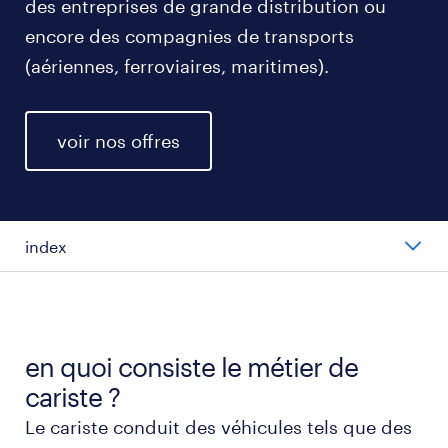
des entreprises de grande distribution ou
encore des compagnies de transports
(aériennes, ferroviaires, maritimes).
voir nos offres
index
salaire moyen au poste de cariste
types de postes de cariste
en quoi consiste le métier de
cariste ?
travailler en tant que cariste
Le cariste conduit des véhicules tels que des