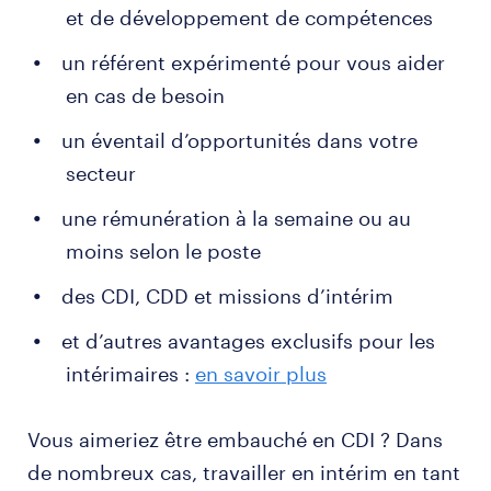
définie
et de développement de compétences
communication des supports de suivi de
un référent expérimenté pour vous aider
déplacement
en cas de besoin
constat et transmission des anomalies au
service concerné
un éventail d’opportunités dans votre
secteur
déchargement en sécurité au sein de la réserve
ou de la zone définie
une rémunération à la semaine ou au
palettisation et filmage
moins selon le poste
stockage ou préparation pour l'expédition
des CDI, CDD et missions d’intérim
édition des documents administratifs de suivi
et d’autres avantages exclusifs pour les
maintien de la propreté du site et du matériel de
intérimaires :
en savoir plus
l'espace de travail
inventaire, mise à jour et signalement de la liste
Vous aimeriez être embauché en CDI ? Dans
des outillages et des EPI (équipements de
de nombreux cas, travailler en intérim en tant
protection individuelle) manquants