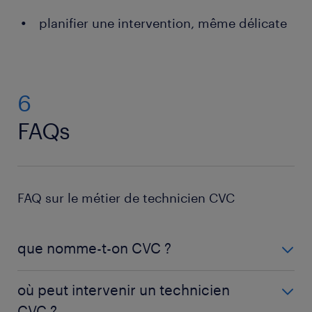
planifier une intervention, même délicate
6
FAQs
FAQ sur le métier de technicien CVC
que nomme-t-on CVC ?
Le CVC est l'acronyme qui désigne les domaines du
où peut intervenir un technicien
chauffage, de la ventilation et de la climatisation. Il
CVC ?