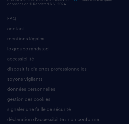
déposées de © Randstad N.V. 2024.
FAQ
contact
mentions légales
le groupe randstad
accessibilité
dispositifs d'alertes professionnelles
soyons vigilants
données personnelles
gestion des cookies
signaler une faille de sécurité
déclaration d'accessibilité : non conforme