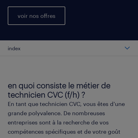
voir nos offres
index
salaire moyen au poste de technicien CVC
types de postes de technicien CVC
en quoi consiste le métier de
technicien CVC (f/h) ?
travailler en tant que technicien CVC (f/h)
En tant que technicien CVC, vous êtes d'une
grande polyvalence. De nombreuses
obtenir un poste de technicien CVC (f/h) avec
entreprises sont à la recherche de vos
randstad
compétences spécifiques et de votre goût