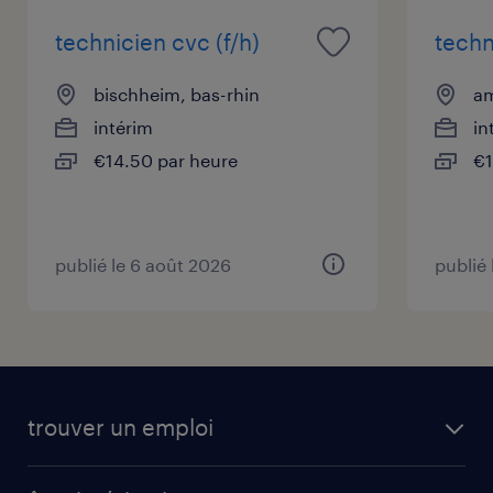
technicien cvc (f/h)
techn
bischheim, bas-rhin
a
intérim
in
€14.50 par heure
€1
publié le 6 août 2026
publié
trouver un emploi