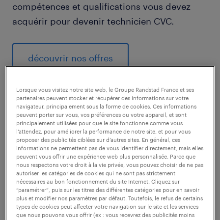
compétences et qualifications vous devez
acquérir pour devenir technicien CVC.
découvrir nos offres
Lorsque vous visitez notre site web, le Groupe Randstad France et ses
partenaires peuvent stocker et récupérer des informations sur votre
navigateur, principalement sous la forme de cookies. Ces informations
peuvent porter sur vous, vos préférences ou votre appareil, et sont
1
principalement utilisées pour que le site fonctionne comme vous
l’attendez, pour améliorer la performance de notre site, et pour vous
salaire moyen au poste de
proposer des publicités ciblées sur d’autres sites. En général, ces
informations ne permettent pas de vous identifier directement, mais elles
technicien CVC
peuvent vous offrir une expérience web plus personnalisée. Parce que
nous respectons votre droit à la vie privée, vous pouvez choisir de ne pas
autoriser les catégories de cookies qui ne sont pas strictement
nécessaires au bon fonctionnement du site Internet. Cliquez sur
“paramétrer”, puis sur les titres des différentes catégories pour en savoir
plus et modifier nos paramètres par défaut. Toutefois, le refus de certains
Le
salaire d'un technicien CVC
débute autour
types de cookies peut affecter votre navigation sur le site et les services
que nous pouvons vous offrir (ex : vous recevrez des publicités moins