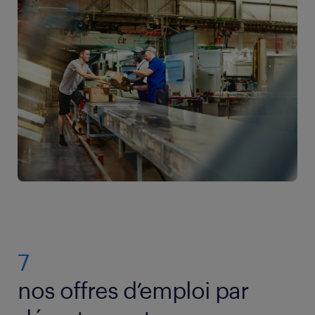
offres d’emploi
dans votre secteur, puis envoyez-
qui peuvent être obtenues par des formations
nous votre CV et votre lettre de motivation. Vous
internes ou externes.
avez besoin d’aide pour réussir votre recherche et
constituer votre dossier de candidature ? Découvrez
notre rubrique
conseil carrière
pour réussir votre
recherche d’emploi !
7
nos offres d’emploi par