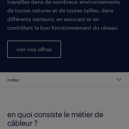
travaillez dans de nombreux environnements
de toutes natures et de toutes tailles, dans
différents secteurs, en assurant et en
contrôlant le bon fonctionnement du réseau.
voir nos offres
index
salaire moyen au poste de câbleur
types de postes de câbleur
en quoi consiste le métier de
câbleur ?
travailler en tant que câbleur