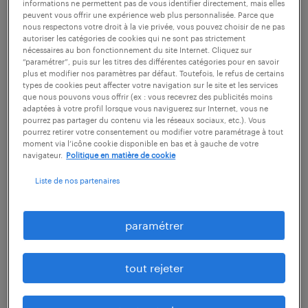
informations ne permettent pas de vous identifier directement, mais elles
polyvalence. Découvrez quelles compétences
peuvent vous offrir une expérience web plus personnalisée. Parce que
nous respectons votre droit à la vie privée, vous pouvez choisir de ne pas
et qualifications vous devez acquérir pour
autoriser les catégories de cookies qui ne sont pas strictement
devenir câbleur.
nécessaires au bon fonctionnement du site Internet. Cliquez sur
“paramétrer”, puis sur les titres des différentes catégories pour en savoir
plus et modifier nos paramètres par défaut. Toutefois, le refus de certains
types de cookies peut affecter votre navigation sur le site et les services
que nous pouvons vous offrir (ex : vous recevrez des publicités moins
découvrir nos offres
adaptées à votre profil lorsque vous naviguerez sur Internet, vous ne
pourrez pas partager du contenu via les réseaux sociaux, etc.). Vous
pourrez retirer votre consentement ou modifier votre paramétrage à tout
moment via l’icône cookie disponible en bas et à gauche de votre
navigateur.
Politique en matière de cookie
Liste de nos partenaires
1
salaire moyen au poste de
paramétrer
câbleur
tout rejeter