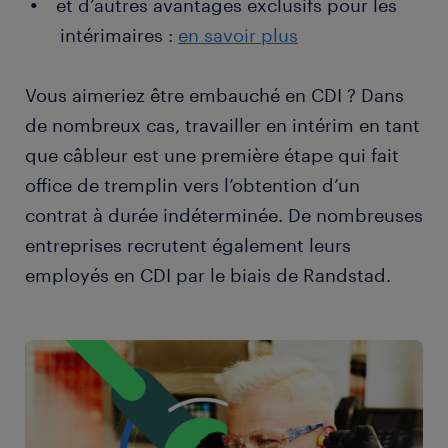
et d’autres avantages exclusifs pour les
test de conformité
intérimaires :
en savoir plus
rapport d'intervention
mise en place d'un suivi qualité et d'un planning
Vous aimeriez être embauché en CDI ? Dans
de maintenance
de nombreux cas, travailler en intérim en tant
que câbleur est une première étape qui fait
office de tremplin vers l’obtention d’un
contrat à durée indéterminée. De nombreuses
entreprises recrutent également leurs
employés en CDI par le biais de Randstad.