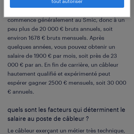
tout autoriser
Selon le cabinet en ligne
L'Expert-
Comptable.com
, le salaire d'un câbleur
commence généralement au Smic, donc à un
peu plus de 20 000 € bruts annuels, soit
environ 1678 € bruts mensuels. Après
quelques années, vous pouvez obtenir un
salaire de 1900 € par mois, soit près de 23
000 € par an. En fin de carrière, un câbleur
hautement qualifié et expérimenté peut
espérer gagner 2500 € mensuels, soit 30 000
€ annuels.
quels sont les facteurs qui déterminent le
salaire au poste de câbleur ?
Le câbleur exerçant un métier très technique,