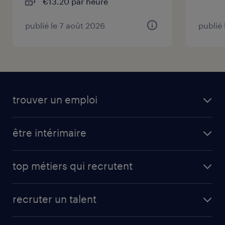
€13.20 par heure
publié le 7 août 2026
publié 
trouver un emploi
être intérimaire
top métiers qui recrutent
recruter un talent