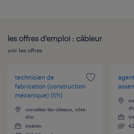
votre CV et votre lettre de motivation. Vous avez
besoin d’aide pour réussir votre recherche et
constituer votre dossier de candidature ? Découvrez
notre
FAQ
pour réussir votre recherche d’emploi !
les offres d'emploi : câbleur
voir les offres
technicien de
agen
fabrication (construction
assem
mécanique) (f/h)
co
d'
corcelles-lès-cîteaux, côte-
d'or
in
intérim
€2