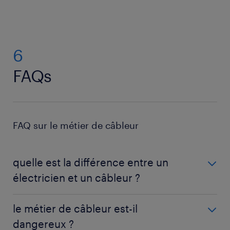
6
FAQs
FAQ sur le métier de câbleur
quelle est la différence entre un
électricien et un câbleur ?
La dissemblance réside essentiellement dans
le métier de câbleur est-il
l'environnement de travail, qui détermine leurs
dangereux ?
tâches. L'électricien installe un réseau filaire simple