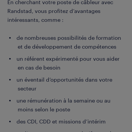
En cherchant votre poste de câbleur avec
outils
créer votre entreprise en tant qu'installateur
Randstad, vous profitez d’avantages
indépendant.
préparation des supports mécaniques,
intéressants, comme :
électriques ou électroniques
mesure de la qualité et de l'intégrité du réseau à
de nombreuses possibilités de formation
distance ou sur site
et de développement de compétences
vérification sur site des gaines, câbles, armoires
un référent expérimenté pour vous aider
et coffrets
en cas de besoin
intégration des sous-ensembles de gaines,
câbles et composants aux armoires et coffrets
un éventail d’opportunités dans votre
câblage et mise sous tension d'alimentation de
secteur
l'ensemble du réseau
une rémunération à la semaine ou au
contrôle de tout ou partie du réseau via des
moins selon le poste
instruments de mesure déportés ou intégrés
des CDI, CDD et missions d’intérim
configuration du réseau