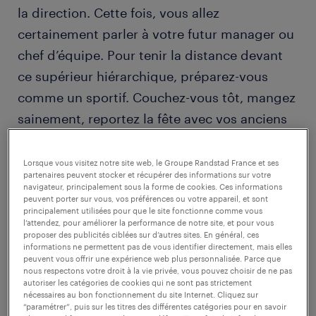
la direction. Cette fois, vous allez
certainement parler à votre futur manager ou
chef d’équipe. Pour tenir la distance devant
ce supérieur hiérarchique, préparez-vous
comme un sportif. Couchez-vous tôt, mangez
sainement, reportez la fête avec vos anciens
copains, restez fixé sur l’objectif : être en
forme et serein le jour J avec un mental
Lorsque vous visitez notre site web, le Groupe Randstad France et ses
partenaires peuvent stocker et récupérer des informations sur votre
d’acier.
navigateur, principalement sous la forme de cookies. Ces informations
peuvent porter sur vous, vos préférences ou votre appareil, et sont
principalement utilisées pour que le site fonctionne comme vous
l’attendez, pour améliorer la performance de notre site, et pour vous
proposer des publicités ciblées sur d’autres sites. En général, ces
informations ne permettent pas de vous identifier directement, mais elles
peuvent vous offrir une expérience web plus personnalisée. Parce que
nous respectons votre droit à la vie privée, vous pouvez choisir de ne pas
autoriser les catégories de cookies qui ne sont pas strictement
nécessaires au bon fonctionnement du site Internet. Cliquez sur
“paramétrer”, puis sur les titres des différentes catégories pour en savoir