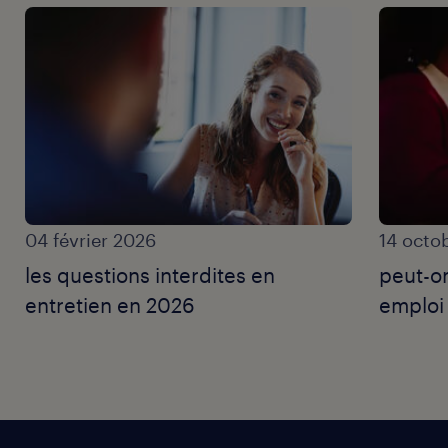
04 février 2026
14 octo
les questions interdites en
peut-o
entretien en 2026
emploi 