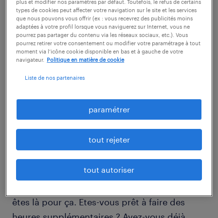
plus et modifier nos paramètres par défaut. Toutefois, le refus de certains
types de cookies peut affecter votre navigation sur le site et les services
que nous pouvons vous offrir (ex : vous recevrez des publicités moins
adaptées à votre profil lorsque vous naviguerez sur Internet, vous ne
pourrez pas partager du contenu via les réseaux sociaux, etc.). Vous
pourrez retirer votre consentement ou modifier votre paramétrage à tout
moment via l’icône cookie disponible en bas et à gauche de votre
navigateur.
Politique en matière de cookie
Liste de nos partenaires
paramétrer
J-4 : on prépare bien ses
questions
tout rejeter
Bien sûr vous allez devoir répondre à de
tout autoriser
nouvelles questions qui vont dévoiler votre
façon de voir les choses. C’est normal vous
êtes là pour ça. Etes-vous prêt à faire des
heures supplémentaires ? Avez-vous déjà