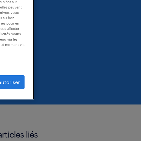
ciblées sur
 elles peuvent
privée, vous
es au bon
ories pour en
peut affecter
blicités moins
enu via les
tout moment via
autoriser
articles liés