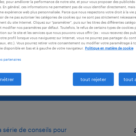
 son
dez, pour améliorer la performance de notre site, et pour vous proposer des publicités 
es. En général, ces informations ne permettent pas de vous identifier directement, mais
une expérience web plus personnalisée. Parce que nous respectons votre droit à la vie 
ir de ne pas autoriser les catégories de cookies qui ne sont pas strictement nécessair
nt du site Internet. Cliquez sur “paramétrer”, puis sur les titres des différentes catég
et modifier nos paramètres par défaut. Toutefois, le refus de certains types de cookies 
tion sur le site et les services que nous pouvons vous offrir (ex : vous recevrez des pu
otre profil lorsque vous naviguerez sur Internet, vous ne pourrez pas partager du cont
aux, etc.). Vous pourrez retirer votre consentement ou modifier votre paramétrage à 
ie disponible en bas et à gauche de votre navigateur.
Politique en matière de cookie
os partenaires
métrer
tout rejeter
tout 
 série de conseils pour