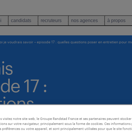
i
candidats
recruteurs
nos agences
à propos
i je voudrais savoir – episode 17 : quelles questions poser en entretien pour mo
is
de 17 :
tions
etien
 visitez notre site web, le Groupe Randstad France et ses partenaires peuvent stocker
ions sur votre navigateur, principalement sous la forme de cookies. Ces informations
s préférences ou votre appareil, et sont principalement utilisées pour que le site fo