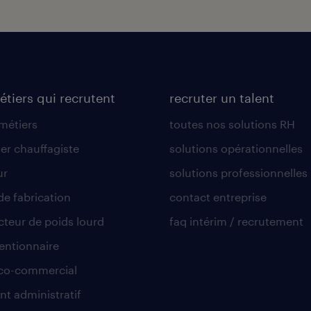
étiers qui recrutent
recruter un talent
 métiers
toutes nos solutions RH
er chauffagiste
solutions opérationnelles
ur
solutions professionnelles
de fabrication
contact entreprise
teur de poids lourd
faq intérim / recrutement
ntionnaire
co-commercial
nt administratif