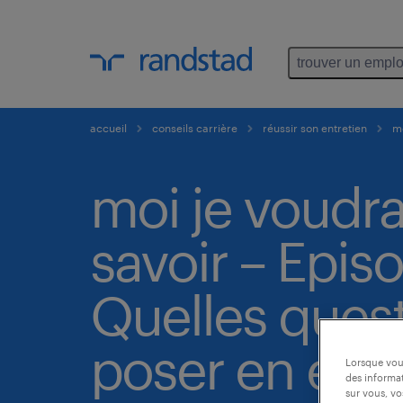
trouver un emplo
accueil
conseils carrière
réussir son entretien
mo
moi je voudra
savoir – Episo
Quelles ques
poser en entr
Lorsque vous
des informat
sur vous, vo