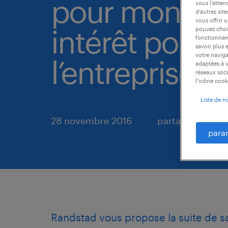
pour montrer
vous l’atten
d’autres sit
vous offrir 
intérêt pour
pouvez chois
fonctionneme
savoir plus 
votre naviga
l’entreprise ?
adaptées à v
réseaux soci
l’icône cook
Liste de n
28 novembre 2016
partager
para
Randstad vous propose la suite de sa