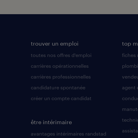
trouver un emploi
top m
toutes nos offres d'emploi
fiches
carrières opérationnelles
plombi
carrières professionnelles
vende
candidature spontanée
agent 
créer un compte candidat
conduc
manute
techni
être intérimaire
assista
avantages intérimaires randstad