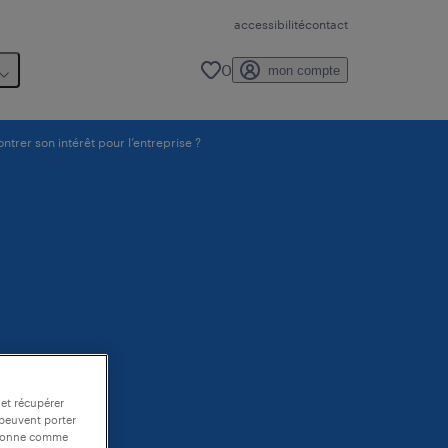
accessibilité
contact
0
mon compte
ntrer son intérêt pour l’entreprise ?
 et récupérer
 peuvent porter
nctionne comme