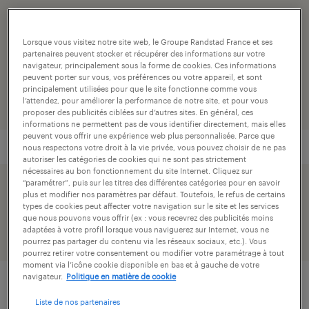
transport et logistique
Lorsque vous visitez notre site web, le Groupe Randstad France et ses
numéro de référence
partenaires peuvent stocker et récupérer des informations sur votre
navigateur, principalement sous la forme de cookies. Ces informations
001-HAU-R000477_01R
peuvent porter sur vous, vos préférences ou votre appareil, et sont
principalement utilisées pour que le site fonctionne comme vous
l’attendez, pour améliorer la performance de notre site, et pour vous
proposer des publicités ciblées sur d’autres sites. En général, ces
informations ne permettent pas de vous identifier directement, mais elles
peuvent vous offrir une expérience web plus personnalisée. Parce que
nous respectons votre droit à la vie privée, vous pouvez choisir de ne pas
autoriser les catégories de cookies qui ne sont pas strictement
nécessaires au bon fonctionnement du site Internet. Cliquez sur
“paramétrer”, puis sur les titres des différentes catégories pour en savoir
postuler simplement avec votre profil linkedin.
plus et modifier nos paramètres par défaut. Toutefois, le refus de certains
types de cookies peut affecter votre navigation sur le site et les services
que nous pouvons vous offrir (ex : vous recevrez des publicités moins
adaptées à votre profil lorsque vous naviguerez sur Internet, vous ne
pourrez pas partager du contenu via les réseaux sociaux, etc.). Vous
pourrez retirer votre consentement ou modifier votre paramétrage à tout
moment via l’icône cookie disponible en bas et à gauche de votre
navigateur.
Politique en matière de cookie
description.
Liste de nos partenaires