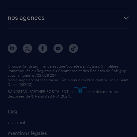
plombier chauffagiste
toutes nos solutions RH
vendeur
nos agences
solutions opérationnelles
agent de fabrication
toutes nos agences
solutions professionnelles
conducteur de poids lourd
nos agences par ville
contact entreprise
manutentionnaire
nos agences par région
faq intérim / recrutement
technico-commercial
nos cabinets de recrutement
assistant administratif
Groupe Randstad France est une Société par Actions Simplifiée
immatriculée au Registre du Commerce et des Sociétés de Bobigny
sous le numéro 702 028 234.
comptable
Notre siège social est situé au 276 avenue du Président Wilson à Saint
Denis (93200).
RANDSTAD, PARTNER FOR TALENT et
sont des marques
déposées de © Randstad N.V. 2024.
FAQ
contact
mentions légales