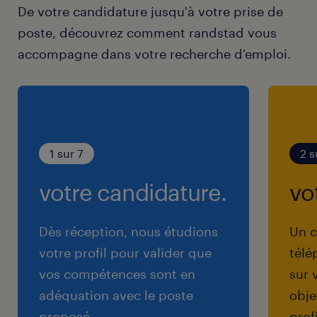
De votre candidature jusqu'à votre prise de
poste, découvrez comment randstad vous
accompagne dans votre recherche d'emploi.
1 sur 7
2 s
votre candidature.
vo
Dès réception, nous étudions
Un c
votre profil pour valider que
télé
vos compétences sont en
sur 
adéquation avec le poste
obje
proposé.
prof