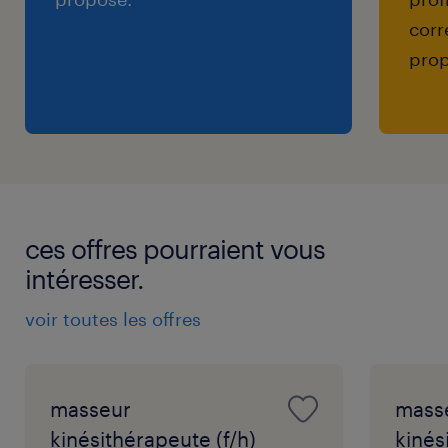
corr
prop
ces offres pourraient vous
intéresser.
voir toutes les offres
masseur
mass
kinésithérapeute (f/h)
kinés