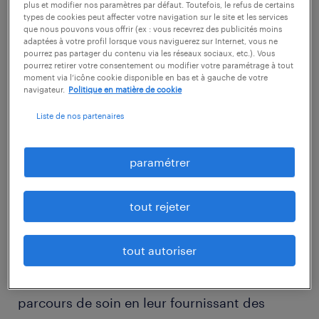
vous apporterez votre expertise
plus et modifier nos paramètres par défaut. Toutefois, le refus de certains
types de cookies peut affecter votre navigation sur le site et les services
thérapeutique pour améliorer la santé et le
que nous pouvons vous offrir (ex : vous recevrez des publicités moins
adaptées à votre profil lorsque vous naviguerez sur Internet, vous ne
bien-être des patients accueillis.
pourrez pas partager du contenu via les réseaux sociaux, etc.). Vous
pourrez retirer votre consentement ou modifier votre paramétrage à tout
moment via l’icône cookie disponible en bas et à gauche de votre
- Effectuer des bilans kinésithérapiques pour
navigateur.
Politique en matière de cookie
déterminer le plan de traitement
Liste de nos partenaires
personnalisé.
- Réaliser des séances de rééducation
paramétrer
fonctionnelle avec les patients pour optimiser
leur autonomie.
tout rejeter
- Collaborer étroitement avec l'équipe
pluridisciplinaire pour assurer une prise en
tout autoriser
charge globale de qualité.
- Accompagner les patients dans leur
parcours de soin en leur fournissant des