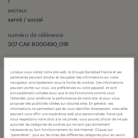
1
secteur
santé / social
numéro de référence
307-CAK-R000490_01R
Lorsque vous visitez notre site web, le Groupe Randstad France et ses
partenaires peuvent stocker et récupérer des informations sur votre
navigateur, principalement sous la forme de cookies. Ces informations
description.
peuvent porter sur vous, vos préférences ou votre appareil, et sont
principalement utilisées pour que le site fonctionne comme vous
l’attendez, pour améliorer la performance de notre site, et pour vous
proposer des publicités ciblées sur d’autres sites. En général, ces
descriptif du poste
informations ne permettent pas de vous identifier directement, mais elles
peuvent vous offrir une expérience web plus personnalisée. Parce que
nous respectons votre droit à la vie privée, vous pouvez choisir de ne pas
autoriser les catégories de cookies qui ne sont pas strictement
Dans un cadre de soin et de réadaptation,
nécessaires au bon fonctionnement du site Internet. Cliquez sur
“paramétrer”, puis sur les titres des différentes catégories pour en savoir