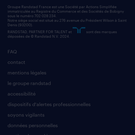
nos cabinets de recrutement
assistant administratif
Groupe Randstad France est une Société par Actions Simplifiée
immatriculée au Registre du Commerce et des Sociétés de Bobigny
sous le numéro 702 028 234.
comptable
Notre siège social est situé au 276 avenue du Président Wilson à Saint
Denis (93200).
RANDSTAD, PARTNER FOR TALENT et
sont des marques
déposées de © Randstad N.V. 2024.
FAQ
contact
mentions légales
le groupe randstad
accessibilité
dispositifs d'alertes professionnelles
soyons vigilants
données personnelles