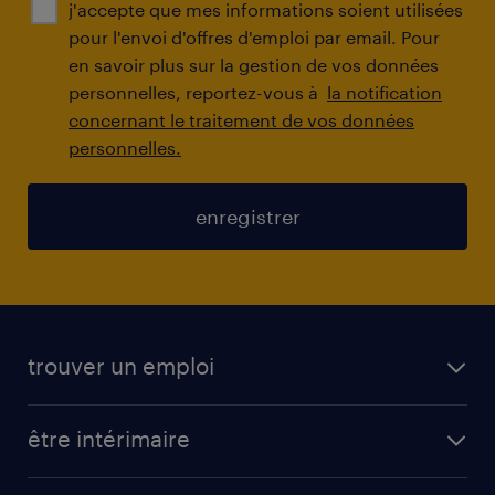
j'accepte que mes informations soient utilisées
pour l'envoi d'offres d'emploi par email. Pour
en savoir plus sur la gestion de vos données
personnelles, reportez-vous à
la notification
concernant le traitement de vos données
personnelles.
enregistrer
trouver un emploi
toutes nos offres d'emploi
être intérimaire
carrières opérationnelles
avantages intérimaires randstad