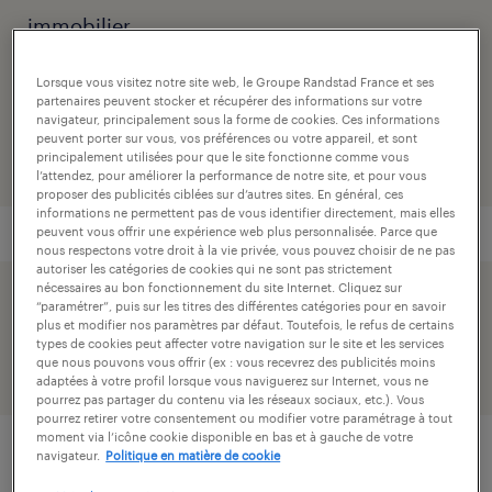
immobilier
numéro de référence
Lorsque vous visitez notre site web, le Groupe Randstad France et ses
partenaires peuvent stocker et récupérer des informations sur votre
001-PB-R000503_03R
navigateur, principalement sous la forme de cookies. Ces informations
peuvent porter sur vous, vos préférences ou votre appareil, et sont
principalement utilisées pour que le site fonctionne comme vous
l’attendez, pour améliorer la performance de notre site, et pour vous
proposer des publicités ciblées sur d’autres sites. En général, ces
informations ne permettent pas de vous identifier directement, mais elles
peuvent vous offrir une expérience web plus personnalisée. Parce que
nous respectons votre droit à la vie privée, vous pouvez choisir de ne pas
autoriser les catégories de cookies qui ne sont pas strictement
nécessaires au bon fonctionnement du site Internet. Cliquez sur
postuler simplement avec votre profil linkedin.
“paramétrer”, puis sur les titres des différentes catégories pour en savoir
plus et modifier nos paramètres par défaut. Toutefois, le refus de certains
types de cookies peut affecter votre navigation sur le site et les services
que nous pouvons vous offrir (ex : vous recevrez des publicités moins
adaptées à votre profil lorsque vous naviguerez sur Internet, vous ne
pourrez pas partager du contenu via les réseaux sociaux, etc.). Vous
pourrez retirer votre consentement ou modifier votre paramétrage à tout
moment via l’icône cookie disponible en bas et à gauche de votre
navigateur.
Politique en matière de cookie
description.