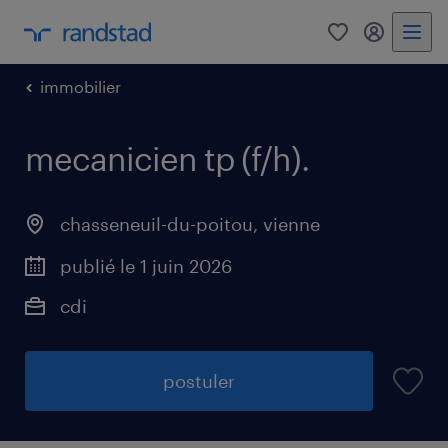
0
mon comp
immobilier
mecanicien tp (f/h)
.
chasseneuil-du-poitou
,
vienne
publié le 1 juin 2026
cdi
postuler