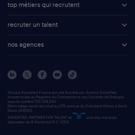
carrières professionnelles
top métiers qui recrutent
app talent / portail web
candidature spontanée
fiches métiers
faq candidat / intérimaire
créer un compte candidat
recruter un talent
plombier chauffagiste
toutes nos solutions RH
vendeur
nos agences
solutions opérationnelles
agent de fabrication
toutes nos agences
solutions professionnelles
conducteur de poids lourd
nos agences par ville
contact entreprise
manutentionnaire
nos agences par région
faq intérim / recrutement
technico-commercial
nos cabinets de recrutement
assistant administratif
Groupe Randstad France est une Société par Actions Simplifiée
immatriculée au Registre du Commerce et des Sociétés de Bobigny
sous le numéro 702 028 234.
comptable
Notre siège social est situé au 276 avenue du Président Wilson à Saint
Denis (93200).
RANDSTAD, PARTNER FOR TALENT et
sont des marques
déposées de © Randstad N.V. 2024.