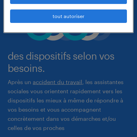
tout autoriser
des dispositifs selon vos
besoins.
Après un
accident du travai
l
, les assistantes
sociales vous orientent rapidement vers les
dispositifs les mieux à même de répondre à
vos besoins et vous accompagnent
concrètement dans vos démarches et/ou
celles de vos proches