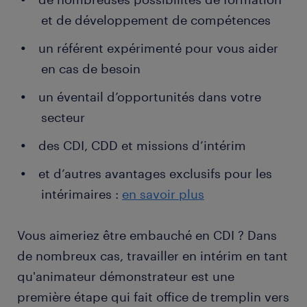
sollicitation jusqu'à leur fidélisation
et de développement de compétences
familiarisation avec les produits vendus ou la
un référent expérimenté pour vous aider
marque représentée, à travers une formation
en cas de besoin
dans le cadre de l'entreprise ou une expérience
personnelle
un éventail d’opportunités dans votre
secteur
des CDI, CDD et missions d’intérim
et d’autres avantages exclusifs pour les
intérimaires :
en savoir plus
Vous aimeriez être embauché en CDI ? Dans
de nombreux cas, travailler en intérim en tant
qu'animateur démonstrateur est une
première étape qui fait office de tremplin vers