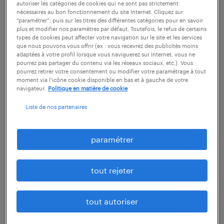
autoriser les catégories de cookies qui ne sont pas strictement
nécessaires au bon fonctionnement du site Internet. Cliquez sur
découvrir nos offres
“paramétrer”, puis sur les titres des différentes catégories pour en savoir
plus et modifier nos paramètres par défaut. Toutefois, le refus de certains
types de cookies peut affecter votre navigation sur le site et les services
que nous pouvons vous offrir (ex : vous recevrez des publicités moins
adaptées à votre profil lorsque vous naviguerez sur Internet, vous ne
pourrez pas partager du contenu via les réseaux sociaux, etc.). Vous
pourrez retirer votre consentement ou modifier votre paramétrage à tout
1
moment via l’icône cookie disponible en bas et à gauche de votre
navigateur.
Politique en matière de cookie
salaire moyen au poste
Liste de nos partenaires
d'animateur démonstrateur
paramétrer
tout rejeter
Selon le Parisien Étudiant, le
salaire brut
mensuel d'un animateur démonstrateur
tout autoriser
débutant
est de 1500 euros. Ce montant va
jusqu'à 3413 euros nets pour un senior en fin