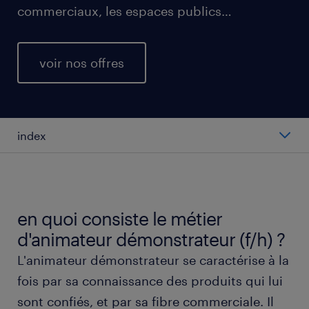
commerciaux, les espaces publics…
voir nos offres
index
salaire moyen au poste d'animateur
démonstrateur
en quoi consiste le métier
types de postes d'animateur démonstrateur
d'animateur démonstrateur (f/h) ?
L'animateur démonstrateur se caractérise à la
travailler en tant qu'animateur démonstrateur
fois par sa connaissance des produits qui lui
(f/h)
sont confiés, et par sa fibre commerciale. Il