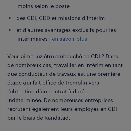
moins selon le poste
devis, préparation d'un mémoire de chantier)
des CDI, CDD et missions d’intérim
animation des relations avec les partenaires
(clients, sous-traitants, organismes de
et d’autres avantages exclusifs pour les
contrôle)
intérimaires :
en savoir plus
livraison de l'ouvrage (visite de réception,
obtention du procès-verbal, présentation du
Vous aimeriez être embauché en CDI ? Dans
dossier des ouvrages exécutés)
de nombreux cas, travailler en intérim en tant
établissement du décompte général et
que conducteur de travaux est une première
facturation
étape qui fait office de tremplin vers
analyse des résultats du chantier et
l’obtention d’un contrat à durée
argumentation
indéterminée. De nombreuses entreprises
recrutent également leurs employés en CDI
par le biais de Randstad.