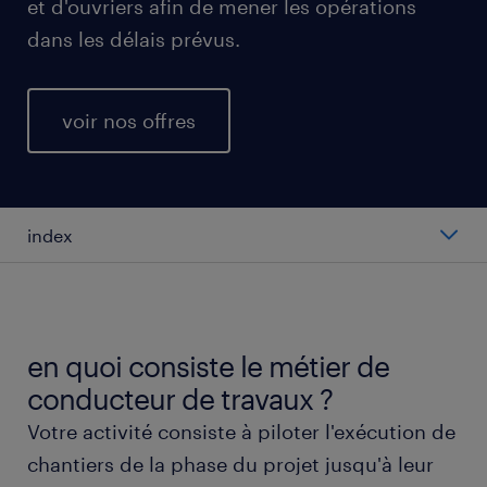
et d'ouvriers afin de mener les opérations
dans les délais prévus.
voir nos offres
index
salaire moyen au poste de conducteur de
travaux
en quoi consiste le métier de
types de postes de conducteur de travaux
conducteur de travaux ?
Votre activité consiste à piloter l'exécution de
travailler en tant que conducteur de travaux
chantiers de la phase du projet jusqu'à leur