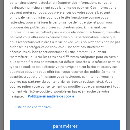
partenaires peuvent stocker et récupérer des informations sur votre
décès d'un salarié sur le chantier, vous êtes la
navigateur, principalement sous la forme de cookies. Ces informations
personne référente directement responsable.
peuvent porter sur vous, vos préférences ou votre appareil, et sont
principalement utilisées pour que le site fonctionne comme vous
l’attendez, pour améliorer la performance de notre site, et pour vous
proposer des publicités ciblées sur d’autres sites. En général, ces
Le travail de conducteur de travaux
informations ne permettent pas de vous identifier directement, mais elles
peuvent vous offrir une expérience web plus personnalisée. Parce que
correspond à votre envie de participer à des
nous respectons votre droit à la vie privée, vous pouvez choisir de ne pas
projets d'envergure, qui nécessitent de
autoriser les catégories de cookies qui ne sont pas strictement
nécessaires au bon fonctionnement du site Internet. Cliquez sur
multiples compétences pour exister.
“paramétrer”, puis sur les titres des différentes catégories pour en savoir
plus et modifier nos paramètres par défaut. Toutefois, le refus de certains
Découvrez quelles compétences et
types de cookies peut affecter votre navigation sur le site et les services
que nous pouvons vous offrir (ex : vous recevrez des publicités moins
qualifications vous devez acquérir pour
adaptées à votre profil lorsque vous naviguerez sur Internet, vous ne
devenir conducteur de travaux.
pourrez pas partager du contenu via les réseaux sociaux, etc.). Vous
pourrez retirer votre consentement ou modifier votre paramétrage à tout
moment via l’icône cookie disponible en bas et à gauche de votre
navigateur.
Politique en matière de cookie
découvrir nos offres
Liste de nos partenaires
paramétrer