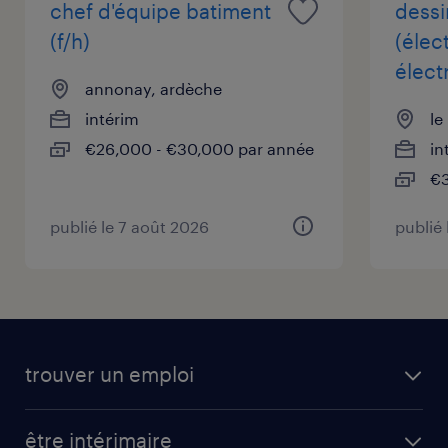
chef d'équipe batiment
dessi
(f/h)
(élect
élect
annonay, ardèche
intérim
le
€26,000 - €30,000 par année
in
€3
publié le 7 août 2026
publié 
trouver un emploi
être intérimaire