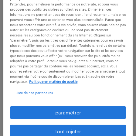
infirmière d'accueil et d'orientation (IAO), il
l’attendez, pour améliorer la performance de notre site, et pour vous
proposer des publicités ciblées sur d’autres sites. En général, ces
est ensuite dirigé vers le médecin urgentiste,
informations ne permettent pas de vous identifier directement, mais elles
peuvent vous offrir une expérience web plus personnalisée. Parce que
qui l'examine avant de décider de la nature
nous respectons votre droit à la vie privée, vous pouvez choisir de ne pas
des soins à apporter et d'un éventuel
autoriser les catégories de cookies qui ne sont pas strictement
nécessaires au bon fonctionnement du site Internet. Cliquez sur
transfert. Le praticien vérifie les constantes
“paramétrer”, puis sur les titres des différentes catégories pour en savoir
plus et modifier nos paramètres par défaut. Toutefois, le refus de certains
vitales (pouls, tension artérielle…) puis
types de cookies peut affecter votre navigation sur le site et les services
que nous pouvons vous offrir (ex : vous recevrez des publicités moins
oriente le patient vers les services
adaptées à votre profil lorsque vous naviguerez sur Internet, vous ne
pourrez pas partager du contenu via les réseaux sociaux, etc.). Vous
ambulatoires adéquats ou en pré-
pourrez retirer votre consentement ou modifier votre paramétrage à tout
hospitalisation. Dans de nombreux cas, le
moment via l’icône cookie disponible en bas et à gauche de votre
navigateur.
Politique en matière de cookie
médecin urgentiste prend conseil auprès
Liste de nos partenaires
d'un confrère spécialisé (cardiologue, ORL,
neurologue, gynécologue, etc.) selon la
paramétrer
nature des maux dont souffre le patient.
Le travail de médecin urgentiste correspond
tout rejeter