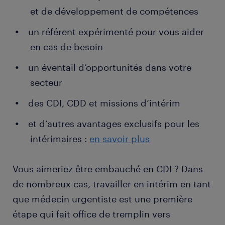
et de développement de compétences
Votre métier de médecin urgentiste vous amène
un référent expérimenté pour vous aider
également à travailler avec des spécialistes
en cas de besoin
(cardiologues, traumatologues, etc.) selon les
pathologies auxquelles vous avez affaire.
un éventail d’opportunités dans votre
secteur
des CDI, CDD et missions d’intérim
et d’autres avantages exclusifs pour les
intérimaires :
en savoir plus
Vous aimeriez être embauché en CDI ? Dans
de nombreux cas, travailler en intérim en tant
que médecin urgentiste est une première
étape qui fait office de tremplin vers