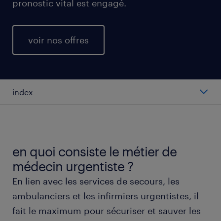
pronostic vital est engagé.
voir nos offres
index
salaire moyen au poste de médecin urgentiste
types de postes de médecin urgentiste
en quoi consiste le métier de
médecin urgentiste ?
travailler en tant que médecin urgentiste
En lien avec les services de secours, les
ambulanciers et les infirmiers urgentistes, il
obtenir un poste de médecin urgentiste avec
fait le maximum pour sécuriser et sauver les
randstad