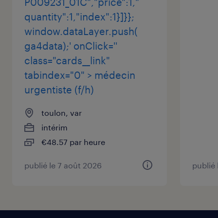
P009231_01C","price":1,"
quantity":1,"index":1}]}};
window.dataLayer.push(
ga4data);' onClick=''
class="cards__link"
tabindex="0" > médecin
urgentiste (f/h)
toulon, var
intérim
€48.57 par heure
publié le 7 août 2026
publié