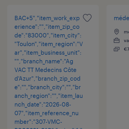
BAC+5","item_work_exp
médec
erience":"","item_zip_co
mo
de":"83000","item_city":
va
"Toulon","item_region":"V
€7
ar","item_business_unit":
"","branch_name":"Ag
VAC TT Medecins Côte
d'Azur","branch_zip_cod
e":"","branch_city":"","br
anch_region":"","item_lau
nch_date":"2026-08-
07","item_reference_nu
mber":"307-VMC-