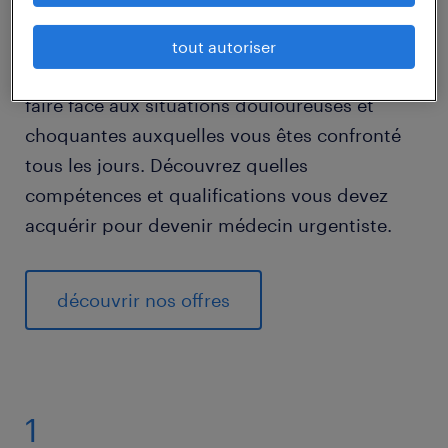
à votre réactivité, votre lucidité et votre sang-
froid, essentiels pour que la prise de décision
tout autoriser
soit rapide et opportune. En outre, vous savez
faire face aux situations douloureuses et
choquantes auxquelles vous êtes confronté
tous les jours. Découvrez quelles
compétences et qualifications vous devez
acquérir pour devenir médecin urgentiste.
découvrir nos offres
1