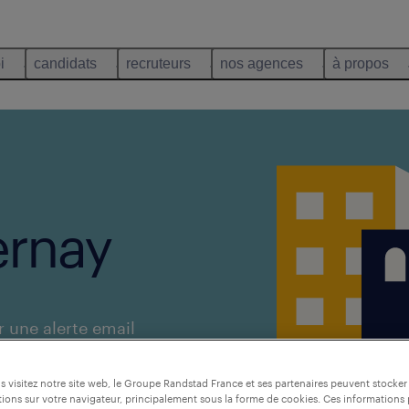
i
candidats
recruteurs
nos agences
à propos
ernay
r une alerte email
 visitez notre site web, le Groupe Randstad France et ses partenaires peuvent stocker
ions sur votre navigateur, principalement sous la forme de cookies. Ces informations