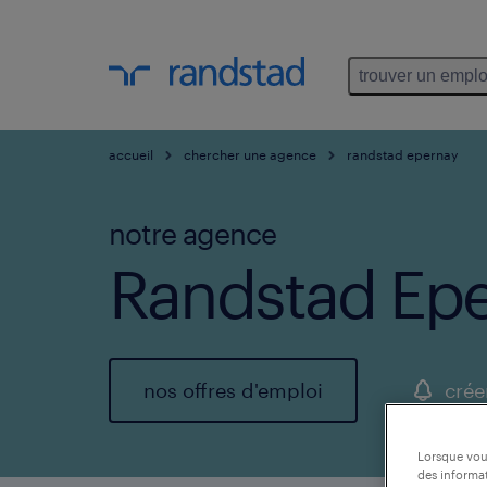
trouver un emplo
accueil
chercher une agence
randstad epernay
notre agence
Randstad Ep
nos offres d'emploi
crée
Lorsque vous
des informat