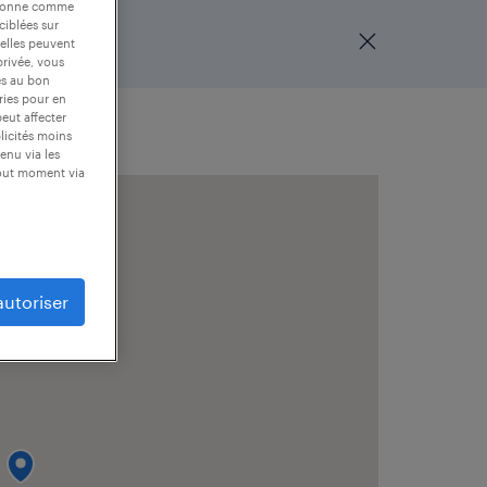
nctionne comme
ciblées sur
 elles peuvent
privée, vous
es au bon
ories pour en
peut affecter
blicités moins
enu via les
tout moment via
autoriser