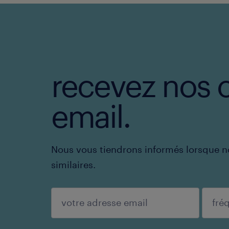
recevez nos o
email.
Nous vous tiendrons informés lorsque n
similaires.
enregistrer