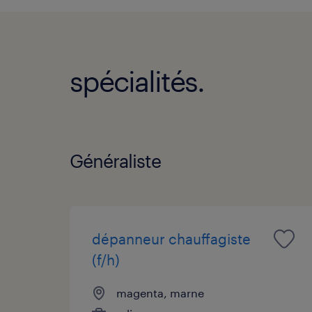
vendredi:
9:00 - 12:00
13:00 - 18:00
samedi:
FERMÉ
dimanche:
FERMÉ
spécialités.
Généraliste
dépanneur chauffagiste
(f/h)
magenta, marne