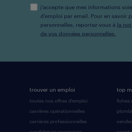
j'accepte que mes informations soien
d'emploi par email. ​Pour en savoir 
personnelles, reportez-vous à
la not
de vos données personnelles.
trouver un emploi
top m
toutes nos offres d'emploi
fiches
carrières opérationnelles
plombi
carrières professionnelles
vende
candidature spontanée
agent 