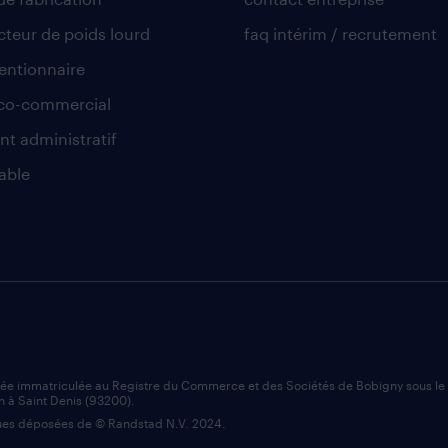
teur de poids lourd
faq intérim / recrutement
ntionnaire
co-commercial
nt administratif
able
iée immatriculée au Registre du Commerce et des Sociétés de Bobigny sous l
n à Saint Denis (93200).
es déposées de © Randstad N.V. 2024.