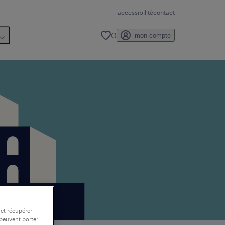
accessibilité
contact
0
mon compte
 et récupérer
 peuvent porter