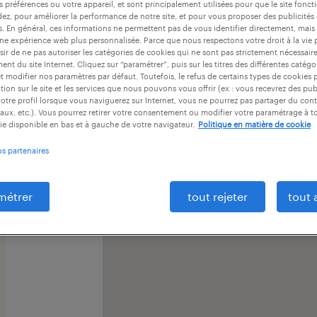
s préférences ou votre appareil, et sont principalement utilisées pour que le site fo
dez, pour améliorer la performance de notre site, et pour vous proposer des publicités 
pour en savoir plus sur nos solutions RH.
es. En général, ces informations ne permettent pas de vous identifier directement, mais
une expérience web plus personnalisée. Parce que nous respectons votre droit à la vie 
ir de ne pas autoriser les catégories de cookies qui ne sont pas strictement nécessair
nt du site Internet. Cliquez sur “paramétrer”, puis sur les titres des différentes catég
et modifier nos paramètres par défaut. Toutefois, le refus de certains types de cookies 
tion sur le site et les services que nous pouvons vous offrir (ex : vous recevrez des pu
otre profil lorsque vous naviguerez sur Internet, vous ne pourrez pas partager du cont
aux, etc.). Vous pourrez retirer votre consentement ou modifier votre paramétrage à 
ie disponible en bas et à gauche de votre navigateur.
Politique en matière de cookie
os partenaires
métrer
tout rejeter
tout 