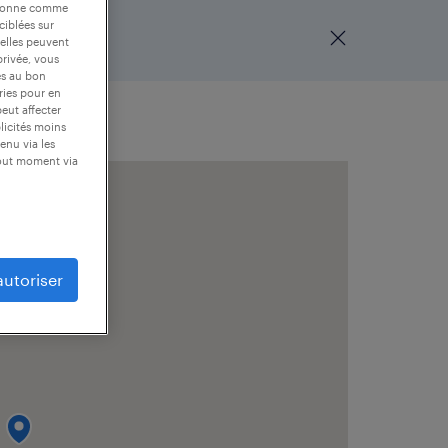
nctionne comme
ciblées sur
 elles peuvent
privée, vous
es au bon
ories pour en
peut affecter
blicités moins
enu via les
tout moment via
autoriser