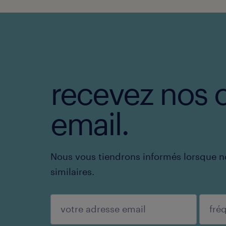
recevez nos o
email.
Nous vous tiendrons informés lorsque n
similaires.
enregistrer