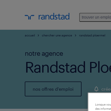
trouver un emplo
accueil
chercher une agence
randstad ploermel
notre agence
Randstad Plo
nos offres d'emploi
crée
Lorsque vous
des informat