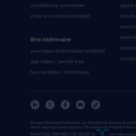
candidature spontanée
agent 
créer un compte candidat
conduc
manute
techni
être intérimaire
assista
avantages intérimaires randstad
compt
app talent / portail web
faq candidat / intérimaire
Groupe Randstad France est une Société par Actions Simplif
Notre siège social est situé au 276 avenue du Président Wilso
RANDSTAD, PARTNER FOR TALENT et
sont des marqu