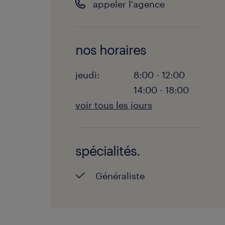
appeler l'agence
nos horaires
jeudi:
8:00 - 12:00
14:00 - 18:00
voir tous les jours
lundi:
8:00 - 12:00
14:00 - 18:00
spécialités.
mardi:
8:00 - 12:00
14:00 - 18:00
Généraliste
mercredi:
8:00 - 12:00
14:00 - 18:00
jeudi:
8:00 - 12:00