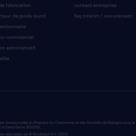
de fabrication
contact entreprise
teur de poids lourd
faq intérim / recrutement
ntionnaire
co-commercial
nt administratif
able
iée immatriculée au Registre du Commerce et des Sociétés de Bobigny sous l
n à Saint Denis (93200).
es déposées de © Randstad N.V. 2024.