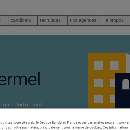
i
candidats
recruteurs
nos agences
à propos
ermel
r une alerte email
 visitez notre site web, le Groupe Randstad France et ses partenaires peuvent stocker
ions sur votre navigateur, principalement sous la forme de cookies. Ces informations