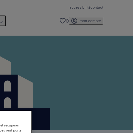
accessibilité
contact
0
mon compte
 et récupérer
 peuvent porter