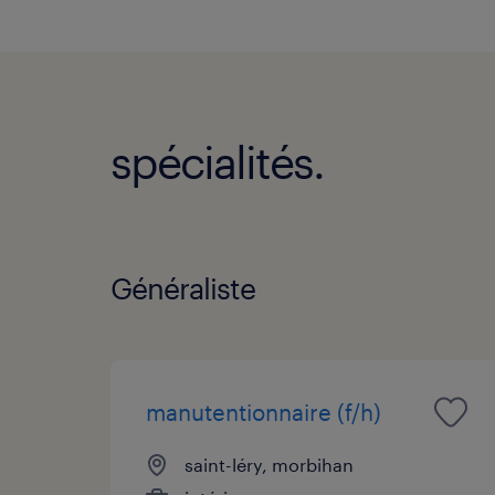
14:00 - 18:00
vendredi:
8:00 - 12:00
14:00 - 18:00
samedi:
FERMÉ
dimanche:
FERMÉ
spécialités.
Généraliste
manutentionnaire (f/h)
saint-léry, morbihan