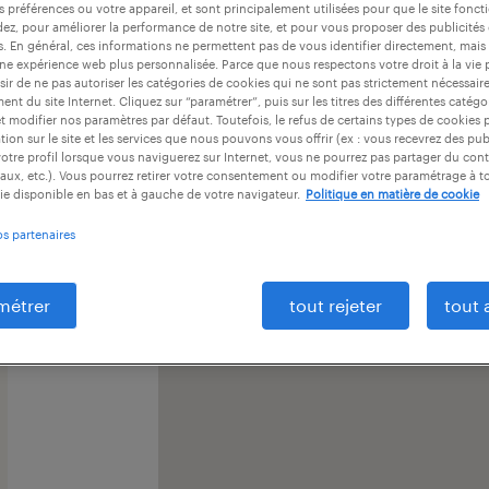
s préférences ou votre appareil, et sont principalement utilisées pour que le site fo
dez, pour améliorer la performance de notre site, et pour vous proposer des publicités 
pour en savoir plus sur nos solutions RH.
es. En général, ces informations ne permettent pas de vous identifier directement, mais
une expérience web plus personnalisée. Parce que nous respectons votre droit à la vie 
ir de ne pas autoriser les catégories de cookies qui ne sont pas strictement nécessair
nt du site Internet. Cliquez sur “paramétrer”, puis sur les titres des différentes catég
et modifier nos paramètres par défaut. Toutefois, le refus de certains types de cookies 
tion sur le site et les services que nous pouvons vous offrir (ex : vous recevrez des pu
otre profil lorsque vous naviguerez sur Internet, vous ne pourrez pas partager du cont
aux, etc.). Vous pourrez retirer votre consentement ou modifier votre paramétrage à 
ie disponible en bas et à gauche de votre navigateur.
Politique en matière de cookie
os partenaires
métrer
tout rejeter
tout 