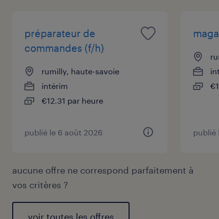
préparateur de
magas
commandes (f/h)
ru
rumilly, haute-savoie
in
intérim
€1
€12.31 par heure
publié le 6 août 2026
publié
aucune offre ne correspond parfaitement à
vos critères ?
voir toutes les offres