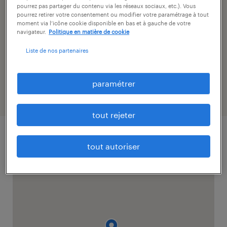
pourrez pas partager du contenu via les réseaux sociaux, etc.). Vous
voir tous les jours
pourrez retirer votre consentement ou modifier votre paramétrage à tout
moment via l’icône cookie disponible en bas et à gauche de votre
lundi:
8:30 - 12:00
navigateur.
Politique en matière de cookie
14:00 - 17:00
Liste de nos partenaires
spécialités.
mardi:
8:30 - 12:00
14:00 - 17:00
Généraliste
paramétrer
mercredi:
8:30 - 12:00
14:00 - 17:00
tout rejeter
jeudi:
8:30 - 12:00
14:00 - 17:00
tout autoriser
vendredi:
8:30 - 12:00
14:00 - 17:00
samedi:
FERMÉ
dimanche:
FERMÉ