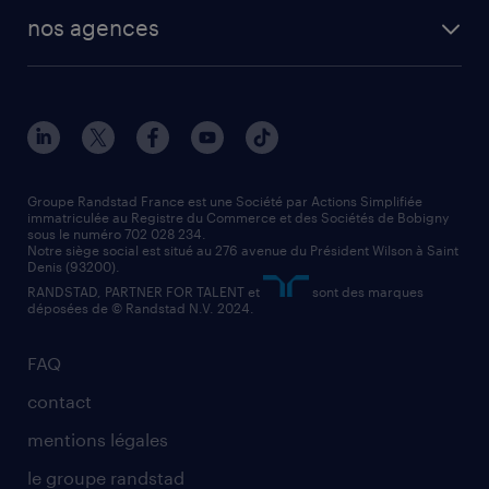
toutes nos solutions RH
vendeur
nos agences
solutions opérationnelles
agent de fabrication
toutes nos agences
solutions professionnelles
conducteur de poids lourd
nos agences par ville
contact entreprise
manutentionnaire
nos agences par région
faq intérim / recrutement
technico-commercial
nos cabinets de recrutement
assistant administratif
Groupe Randstad France est une Société par Actions Simplifiée
immatriculée au Registre du Commerce et des Sociétés de Bobigny
sous le numéro 702 028 234.
comptable
Notre siège social est situé au 276 avenue du Président Wilson à Saint
Denis (93200).
RANDSTAD, PARTNER FOR TALENT et
sont des marques
déposées de © Randstad N.V. 2024.
FAQ
contact
mentions légales
le groupe randstad