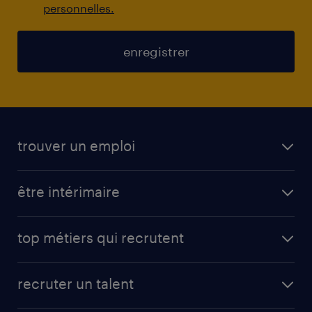
personnelles.
enregistrer
trouver un emploi
toutes nos offres d'emploi
être intérimaire
carrières opérationnelles
avantages intérimaires randstad
carrières professionnelles
top métiers qui recrutent
app talent / portail web
candidature spontanée
fiches métiers
faq candidat / intérimaire
créer un compte candidat
recruter un talent
plombier chauffagiste