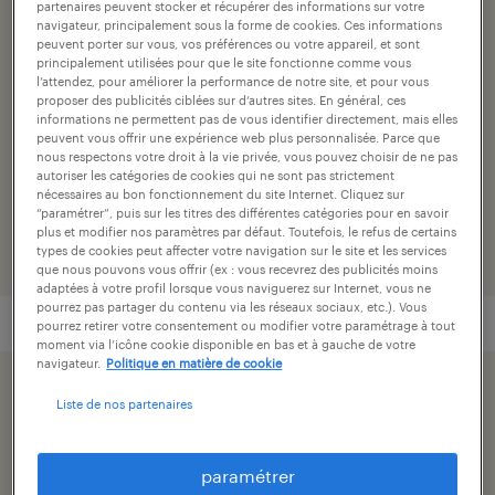
partenaires peuvent stocker et récupérer des informations sur votre
agriculture
navigateur, principalement sous la forme de cookies. Ces informations
peuvent porter sur vous, vos préférences ou votre appareil, et sont
principalement utilisées pour que le site fonctionne comme vous
agence
l’attendez, pour améliorer la performance de notre site, et pour vous
proposer des publicités ciblées sur d’autres sites. En général, ces
randstad vire
informations ne permettent pas de vous identifier directement, mais elles
peuvent vous offrir une expérience web plus personnalisée. Parce que
nous respectons votre droit à la vie privée, vous pouvez choisir de ne pas
numéro de référence
autoriser les catégories de cookies qui ne sont pas strictement
nécessaires au bon fonctionnement du site Internet. Cliquez sur
001-YP-1748242_01C
“paramétrer”, puis sur les titres des différentes catégories pour en savoir
plus et modifier nos paramètres par défaut. Toutefois, le refus de certains
types de cookies peut affecter votre navigation sur le site et les services
que nous pouvons vous offrir (ex : vous recevrez des publicités moins
adaptées à votre profil lorsque vous naviguerez sur Internet, vous ne
pourrez pas partager du contenu via les réseaux sociaux, etc.). Vous
pourrez retirer votre consentement ou modifier votre paramétrage à tout
moment via l’icône cookie disponible en bas et à gauche de votre
navigateur.
Politique en matière de cookie
postuler simplement avec votre profil linkedin.
Liste de nos partenaires
paramétrer