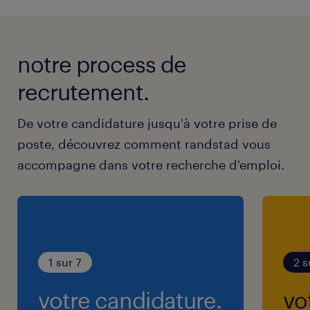
notre process de
recrutement.
De votre candidature jusqu'à votre prise de
poste, découvrez comment randstad vous
accompagne dans votre recherche d'emploi.
1 sur 7
2 s
votre candidature.
vo