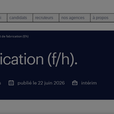
i
candidats
recruteurs
nos agences
à propos
 de fabrication (f/h)
cation (f/h)
.
s
publié le 22 juin 2026
intérim