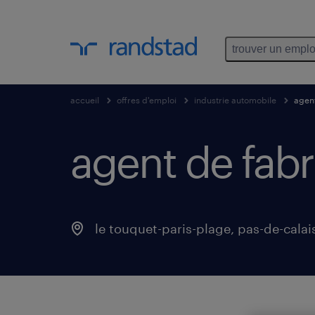
trouver un emplo
accueil
offres d'emploi
industrie automobile
agent
agent de fabri
le touquet-paris-plage
,
pas-de-calai