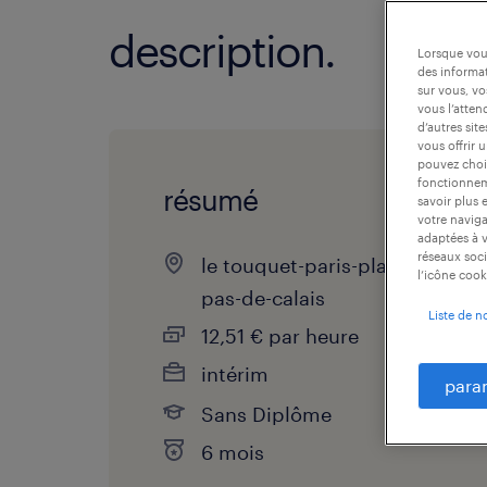
description.
Lorsque vous
des informat
sur vous, vo
vous l’atten
d’autres sit
vous offrir 
pouvez chois
fonctionneme
résumé
savoir plus 
votre naviga
adaptées à v
réseaux soci
le touquet-paris-plage,
l’icône cook
pas-de-calais
Liste de n
12,51 € par heure
intérim
para
Sans Diplôme
6 mois