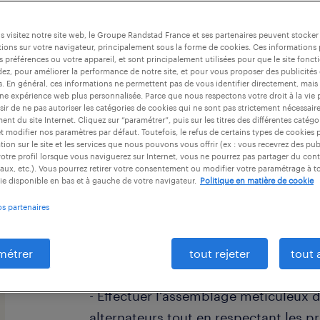
 visitez notre site web, le Groupe Randstad France et ses partenaires peuvent stocker
ions sur votre navigateur, principalement sous la forme de cookies. Ces informations
s préférences ou votre appareil, et sont principalement utilisées pour que le site fo
dez, pour améliorer la performance de notre site, et pour vous proposer des publicités 
es. En général, ces informations ne permettent pas de vous identifier directement, mais
descriptif du poste
une expérience web plus personnalisée. Parce que nous respectons votre droit à la vie 
ir de ne pas autoriser les catégories de cookies qui ne sont pas strictement nécessair
nt du site Internet. Cliquez sur “paramétrer”, puis sur les titres des différentes catég
et modifier nos paramètres par défaut. Toutefois, le refus de certains types de cookies 
Prêt(e) à transformer la matière premi
tion sur le site et les services que nous pouvons vous offrir (ex : vous recevrez des pu
otre profil lorsque vous naviguerez sur Internet, vous ne pourrez pas partager du cont
tant qu'Agent de fabrication (F/H) ?
aux, etc.). Vous pourrez retirer votre consentement ou modifier votre paramétrage à 
ie disponible en bas et à gauche de votre navigateur.
Politique en matière de cookie
os partenaires
Rejoignez un leader de l'industrie au
activement à la production de pièces
environnement dynamique et stimul
métrer
tout rejeter
tout 
- Effectuer l'assemblage méticuleux 
alternateurs tout en respectant les p