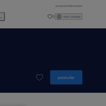
accessibilité
contact
0
mon compte
postuler