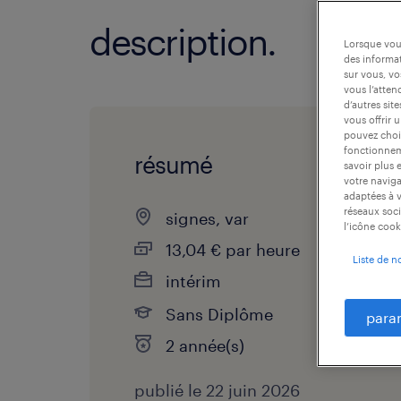
description.
Lorsque vous
des informat
sur vous, vo
vous l’atten
d’autres sit
vous offrir 
pouvez chois
fonctionneme
résumé
savoir plus 
votre naviga
adaptées à v
réseaux soci
signes, var
l’icône cook
13,04 € par heure
Liste de n
intérim
Sans Diplôme
para
2 année(s)
publié le 22 juin 2026