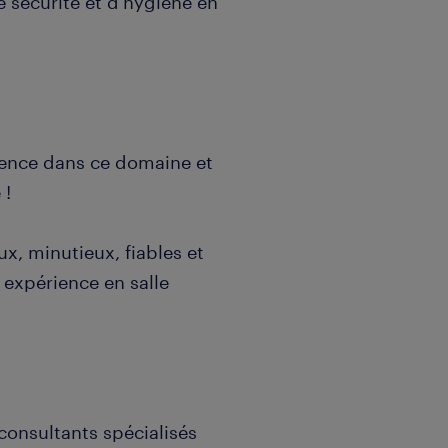
e sécurité et d'hygiène en
ience dans ce domaine et
 !
x, minutieux, fiables et
 expérience en salle
consultants spécialisés