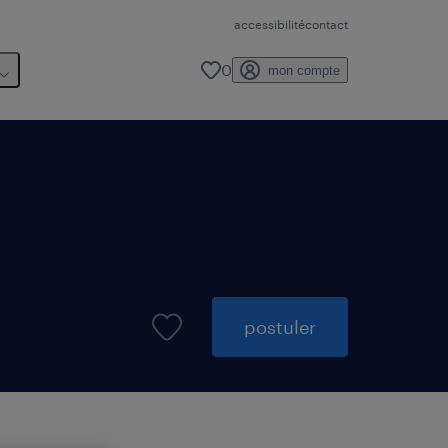
accessibilité
contact
0
mon compte
postuler