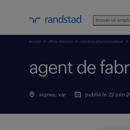
trouver un emplo
accueil
offres d'emploi
industrie pharmaceutique
agent de fabri
signes
,
var
publié le 22 juin 