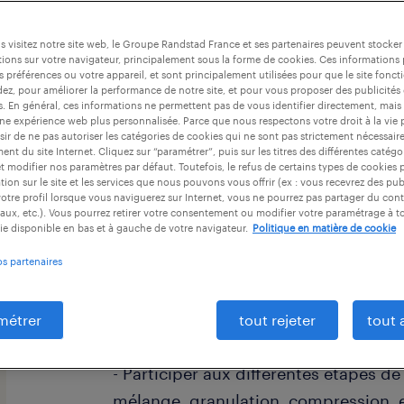
 visitez notre site web, le Groupe Randstad France et ses partenaires peuvent stocker
ions sur votre navigateur, principalement sous la forme de cookies. Ces informations
s préférences ou votre appareil, et sont principalement utilisées pour que le site fo
dez, pour améliorer la performance de notre site, et pour vous proposer des publicités 
es. En général, ces informations ne permettent pas de vous identifier directement, mais
descriptif du poste
une expérience web plus personnalisée. Parce que nous respectons votre droit à la vie 
ir de ne pas autoriser les catégories de cookies qui ne sont pas strictement nécessair
nt du site Internet. Cliquez sur “paramétrer”, puis sur les titres des différentes catég
et modifier nos paramètres par défaut. Toutefois, le refus de certains types de cookies 
Vous assurez les tâches suivantes po
tion sur le site et les services que nous pouvons vous offrir (ex : vous recevrez des pu
otre profil lorsque vous naviguerez sur Internet, vous ne pourrez pas partager du cont
de médicaments de haute qualité sel
aux, etc.). Vous pourrez retirer votre consentement ou modifier votre paramétrage à 
ie disponible en bas et à gauche de votre navigateur.
Politique en matière de cookie
exigées en salle blanche :
os partenaires
- Préparer les matières premières et
nécessaires à la fabrication.
métrer
tout rejeter
tout 
- Participer aux différentes étapes de
mélange, granulation, compression, 