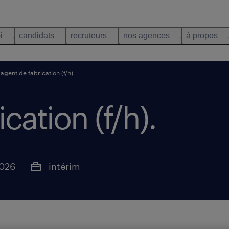
i
candidats
recruteurs
nos agences
à propos
agent de fabrication (f/h)
cation (f/h)
.
2026
intérim