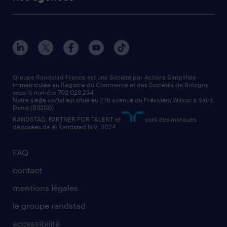
solutions opérationnelles
agent de fabrication
toutes nos agences
solutions professionnelles
conducteur de poids lourd
nos agences par ville
contact entreprise
manutentionnaire
nos agences par région
faq intérim / recrutement
technico-commercial
nos cabinets de recrutement
assistant administratif
Groupe Randstad France est une Société par Actions Simplifiée
immatriculée au Registre du Commerce et des Sociétés de Bobigny
sous le numéro 702 028 234.
comptable
Notre siège social est situé au 276 avenue du Président Wilson à Saint
Denis (93200).
RANDSTAD, PARTNER FOR TALENT et
sont des marques
déposées de © Randstad N.V. 2024.
FAQ
contact
mentions légales
le groupe randstad
accessibilité