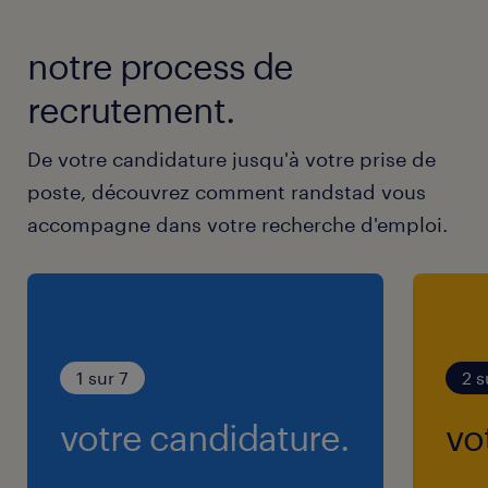
notre process de
recrutement.
De votre candidature jusqu'à votre prise de
poste, découvrez comment randstad vous
accompagne dans votre recherche d'emploi.
1 sur 7
2 s
votre candidature.
vo