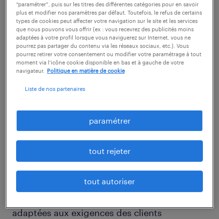
“paramétrer”, puis sur les titres des différentes catégories pour en savoir
description.
plus et modifier nos paramètres par défaut. Toutefois, le refus de certains
types de cookies peut affecter votre navigation sur le site et les services
que nous pouvons vous offrir (ex : vous recevrez des publicités moins
adaptées à votre profil lorsque vous naviguerez sur Internet, vous ne
descriptif du poste
pourrez pas partager du contenu via les réseaux sociaux, etc.). Vous
pourrez retirer votre consentement ou modifier votre paramétrage à tout
moment via l’icône cookie disponible en bas et à gauche de votre
navigateur.
Politique en matière de cookie
Comment souhaitez-vous mettre à profit vos
Liste de nos partenaires
compétences en tant qu'Agent de
maintenance (F/H) ?
paramétrer
Rejoignez notre équipe pour transformer des
véhicules de série en outils professionnels sur
tout rejeter
mesure, adaptés aux besoins spécifiques de
divers secteurs.
tout autoriser
- Installation de banquettes et cloisons
adaptées aux exigences des clients