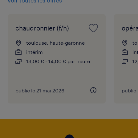
voir toutes les offres
chaudronnier (f/h)
opéra
toulouse, haute-garonne
to
intérim
in
13,00 € - 14,00 € par heure
12
publié le 21 mai 2026
publié 