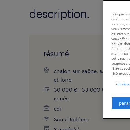
description.
Lorsque vous
des informat
sur vous, vo
vous l’atten
d’autres sit
vous offrir 
pouvez chois
fonctionneme
résumé
savoir plus 
votre naviga
adaptées à v
réseaux soci
chalon-sur-saône, saône-
l’icône cook
et-loire
Liste de n
30 000 € - 33 000 € par
année
para
cdi
Sans Diplôme
3 année(s)