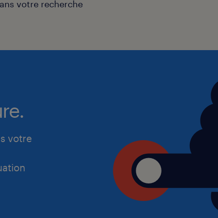
ns votre recherche
re.
s votre
ation