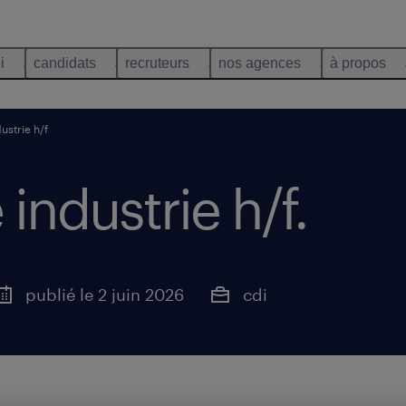
i
candidats
recruteurs
nos agences
à propos
ustrie h/f
 industrie h/f
.
publié le 2 juin 2026
cdi