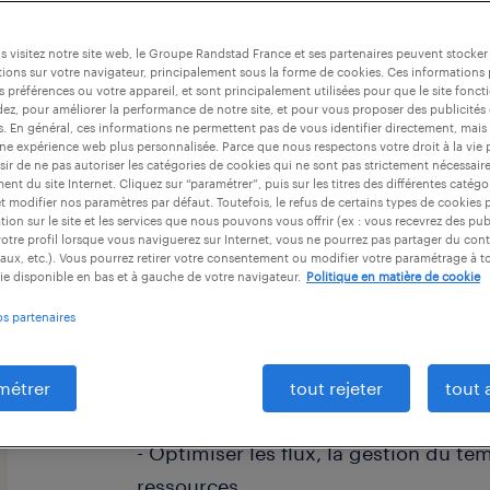
 visitez notre site web, le Groupe Randstad France et ses partenaires peuvent stocker
ions sur votre navigateur, principalement sous la forme de cookies. Ces informations
s préférences ou votre appareil, et sont principalement utilisées pour que le site fo
dez, pour améliorer la performance de notre site, et pour vous proposer des publicités 
es. En général, ces informations ne permettent pas de vous identifier directement, mais
descriptif du poste
une expérience web plus personnalisée. Parce que nous respectons votre droit à la vie 
ir de ne pas autoriser les catégories de cookies qui ne sont pas strictement nécessair
nt du site Internet. Cliquez sur “paramétrer”, puis sur les titres des différentes catég
et modifier nos paramètres par défaut. Toutefois, le refus de certains types de cookies 
Quelle vision stratégique apporterez
tion sur le site et les services que nous pouvons vous offrir (ex : vous recevrez des pu
otre profil lorsque vous naviguerez sur Internet, vous ne pourrez pas partager du cont
d'équipe industries (F/H) ?
aux, etc.). Vous pourrez retirer votre consentement ou modifier votre paramétrage à 
ie disponible en bas et à gauche de votre navigateur.
Politique en matière de cookie
Vous serez responsable de la coordin
os partenaires
opérations de production, garantissan
objectifs de qualité et de respect des
- Planifier et organiser la production
métrer
tout rejeter
tout 
commandes
- Optimiser les flux, la gestion du tem
ressources