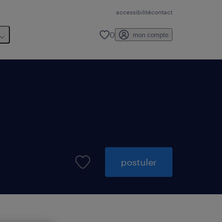
accessibilité
contact
0
mon compte
postuler