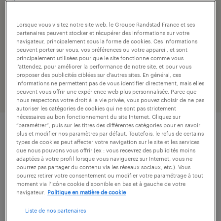
1
secteur
Lorsque vous visitez notre site web, le Groupe Randstad France et ses
finance / banque
partenaires peuvent stocker et récupérer des informations sur votre
navigateur, principalement sous la forme de cookies. Ces informations
peuvent porter sur vous, vos préférences ou votre appareil, et sont
numéro de référence
principalement utilisées pour que le site fonctionne comme vous
l’attendez, pour améliorer la performance de notre site, et pour vous
307-PSS-R000874_01R
proposer des publicités ciblées sur d’autres sites. En général, ces
informations ne permettent pas de vous identifier directement, mais elles
peuvent vous offrir une expérience web plus personnalisée. Parce que
nous respectons votre droit à la vie privée, vous pouvez choisir de ne pas
autoriser les catégories de cookies qui ne sont pas strictement
nécessaires au bon fonctionnement du site Internet. Cliquez sur
“paramétrer”, puis sur les titres des différentes catégories pour en savoir
plus et modifier nos paramètres par défaut. Toutefois, le refus de certains
description.
types de cookies peut affecter votre navigation sur le site et les services
que nous pouvons vous offrir (ex : vous recevrez des publicités moins
adaptées à votre profil lorsque vous naviguerez sur Internet, vous ne
pourrez pas partager du contenu via les réseaux sociaux, etc.). Vous
descriptif du poste
pourrez retirer votre consentement ou modifier votre paramétrage à tout
moment via l’icône cookie disponible en bas et à gauche de votre
navigateur.
Politique en matière de cookie
Vous avez une solide expérience en gestion
Liste de nos partenaires