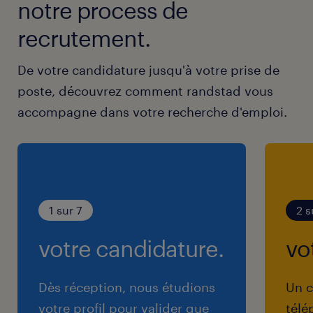
notre process de
recrutement.
De votre candidature jusqu'à votre prise de
poste, découvrez comment randstad vous
accompagne dans votre recherche d'emploi.
1 sur 7
2 s
votre candidature.
vo
Dès réception, nous étudions
Un c
votre profil pour valider que
télé