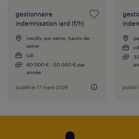
gestionnaire
gesti
indemnisation iard (f/h)
indem
neuilly-sur-seine, hauts-de-
pa
seine
cd
cdi
35
40 000 € - 50 000 € par
a
année
publié le 17 mars 2026
publié