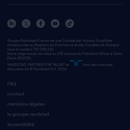
agent de fabrication
toutes nos agences
solutions professionnelles
conducteur de poids lourd
nos agences par ville
contact entreprise
manutentionnaire
nos agences par région
faq intérim / recrutement
technico-commercial
nos cabinets de recrutement
assistant administratif
Groupe Randstad France est une Société par Actions Simplifiée
immatriculée au Registre du Commerce et des Sociétés de Bobigny
sous le numéro 702 028 234.
comptable
Notre siège social est situé au 276 avenue du Président Wilson à Saint
Denis (93200).
RANDSTAD, PARTNER FOR TALENT et
sont des marques
déposées de © Randstad N.V. 2024.
FAQ
contact
mentions légales
le groupe randstad
accessibilité