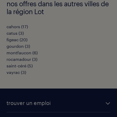
nos offres dans les autres villes de
la région Lot
cahors
(
17
)
catus
(
3
)
figeac
(
20
)
gourdon
(
3
)
montfaucon
(
6
)
rocamadour
(
3
)
saint-céré
(
5
)
vayrac
(
3
)
trouver un emploi
toutes nos offres d'emploi