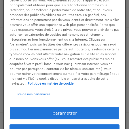
peuvent porter sur vous, vos préférences ou votre appareil, et sont
principalement utilisées pour que le site fonctionne comme vous
l’attendez, pour améliorer la performance de notre site, et pour vous
publié le 20 juillet 2026
proposer des publicités ciblées sur d’autres sites. En général, ces
informations ne permettent pas de vous identifier directement, mais elles
peuvent vous offrir une expérience web plus personnalisée. Parce que
nous respectons votre droit à la vie privée, vous pouvez choisir de ne pas
autoriser les catégories de cookies qui ne sont pas strictement
nécessaires au bon fonctionnement du site Internet. Cliquez sur
agent de production agroalimentaire
“paramétrer”, puis sur les titres des différentes catégories pour en savoir
(f/h)
plus et modifier nos paramètres par défaut. Toutefois, le refus de certains
types de cookies peut affecter votre navigation sur le site et les services
que nous pouvons vous offrir (ex : vous recevrez des publicités moins
gramat, lot
adaptées à votre profil lorsque vous naviguerez sur Internet, vous ne
pourrez pas partager du contenu via les réseaux sociaux, etc.). Vous
intérim
pourrez retirer votre consentement ou modifier votre paramétrage à tout
moment via l’icône cookie disponible en bas et à gauche de votre
12,31 € par heure
navigateur.
Politique en matière de cookie
Liste de nos partenaires
publié le 5 août 2026
paramétrer
technicien en automatisme (f/h)