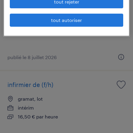
tout rejeter
gramat, lot
tout autoriser
intérim
30 000 € - 35 000 € par année
publié le 8 juillet 2026
infirmier de (f/h)
gramat, lot
intérim
16,50 € par heure