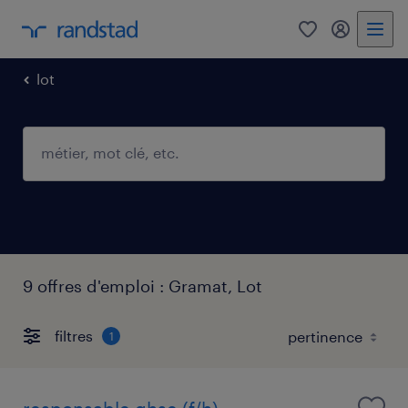
0
mon comp
lot
9 offres d'emploi : Gramat, Lot
filtres
1