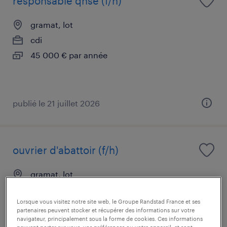
responsable qhse (f/h)
gramat, lot
cdi
45 000 € par année
publié le 21 juillet 2026
ouvrier d'abattoir (f/h)
gramat, lot
intérim
Lorsque vous visitez notre site web, le Groupe Randstad France et ses
12,31 € par heure
partenaires peuvent stocker et récupérer des informations sur votre
navigateur, principalement sous la forme de cookies. Ces informations