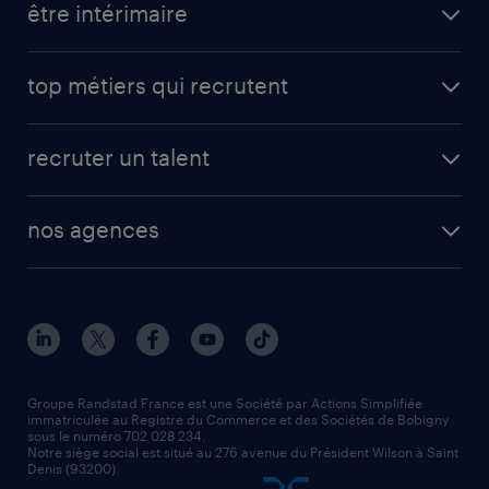
être intérimaire
carrières opérationnelles
avantages intérimaires randstad
carrières professionnelles
top métiers qui recrutent
app talent / portail web
candidature spontanée
fiches métiers
faq candidat / intérimaire
créer un compte candidat
recruter un talent
plombier chauffagiste
toutes nos solutions RH
vendeur
nos agences
solutions opérationnelles
agent de fabrication
toutes nos agences
solutions professionnelles
conducteur de poids lourd
nos agences par ville
contact entreprise
manutentionnaire
nos agences par région
faq intérim / recrutement
technico-commercial
nos cabinets de recrutement
assistant administratif
Groupe Randstad France est une Société par Actions Simplifiée
immatriculée au Registre du Commerce et des Sociétés de Bobigny
sous le numéro 702 028 234.
comptable
Notre siège social est situé au 276 avenue du Président Wilson à Saint
Denis (93200).