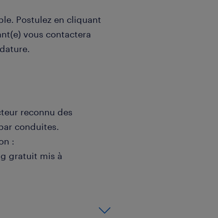
le. Postulez en cliquant
ant(e) vous contactera
idature.
acteur reconnu des
 par conduites.
on :
ng gratuit mis à