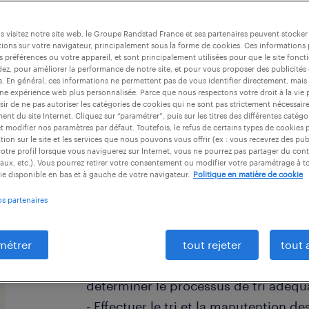
 visitez notre site web, le Groupe Randstad France et ses partenaires peuvent stocker
ions sur votre navigateur, principalement sous la forme de cookies. Ces informations
s préférences ou votre appareil, et sont principalement utilisées pour que le site fo
dez, pour améliorer la performance de notre site, et pour vous proposer des publicités 
es. En général, ces informations ne permettent pas de vous identifier directement, mais
descriptif du poste
une expérience web plus personnalisée. Parce que nous respectons votre droit à la vie 
ir de ne pas autoriser les catégories de cookies qui ne sont pas strictement nécessair
nt du site Internet. Cliquez sur “paramétrer”, puis sur les titres des différentes catég
et modifier nos paramètres par défaut. Toutefois, le refus de certains types de cookies 
Comment percevez-vous l'opportunité 
tion sur le site et les services que nous pouvons vous offrir (ex : vous recevrez des pu
otre profil lorsque vous naviguerez sur Internet, vous ne pourrez pas partager du cont
Manutentionnaire (F/H) ?
aux, etc.). Vous pourrez retirer votre consentement ou modifier votre paramétrage à 
ie disponible en bas et à gauche de votre navigateur.
Politique en matière de cookie
Dans ce rôle, vous serez chargé(e) d'a
os partenaires
manutention et le tri minutieux de p
état général.
métrer
tout rejeter
tout 
- Réceptionner les pneus usagers et vé
déterminer le processus de tri adéqu
- Effectuer le tri et la manutention d