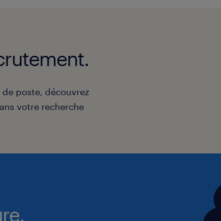
crutement.
e de poste, découvrez
ns votre recherche
re.