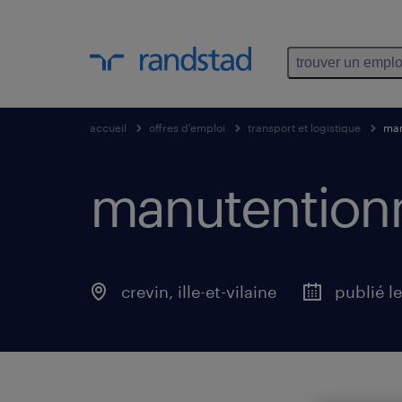
trouver un emplo
accueil
offres d'emploi
transport et logistique
man
manutentionna
crevin
,
ille-et-vilaine
publié le