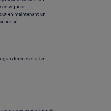
é en vigueur
 tout en maintenant un
sécurisé
longue durée évolutive.
e
 avantages exceptionnels,