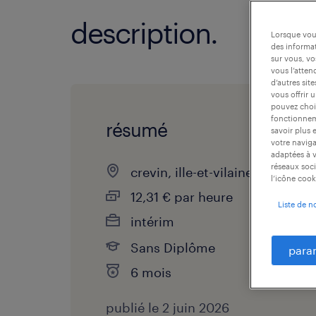
description.
Lorsque vous
des informat
sur vous, vo
vous l’atten
d’autres sit
vous offrir 
pouvez chois
fonctionneme
résumé
savoir plus 
votre naviga
adaptées à v
réseaux soci
crevin, ille-et-vilaine
l’icône cook
12,31 € par heure
Liste de n
intérim
Sans Diplôme
para
6 mois
publié le 2 juin 2026