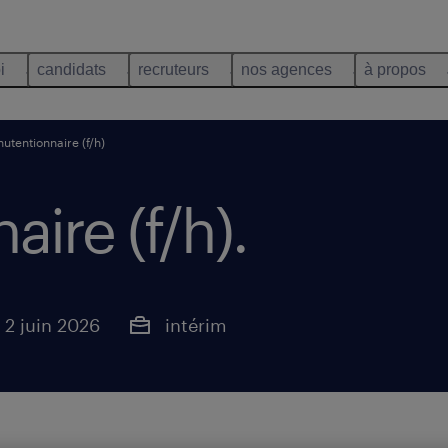
i
candidats
recruteurs
nos agences
à propos
utentionnaire (f/h)
ire (f/h)
.
 2 juin 2026
intérim