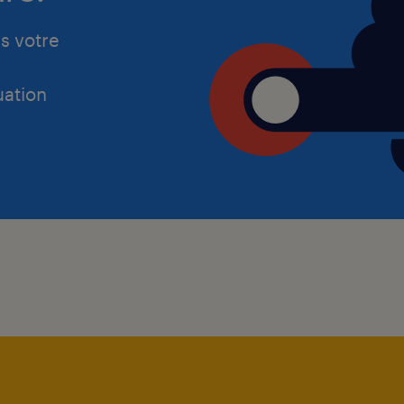
s votre
ation