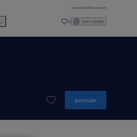
accessibilité
contact
0
mon compte
postuler