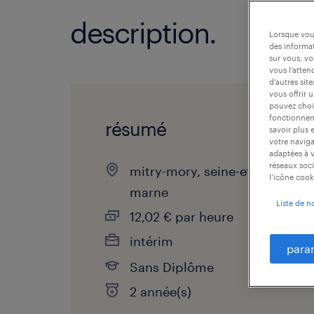
description.
Lorsque vous
des informat
sur vous, vo
vous l’atten
d’autres sit
vous offrir 
pouvez chois
fonctionneme
résumé
savoir plus 
votre naviga
adaptées à v
réseaux soci
mitry-mory, seine-et-
l’icône cook
marne
Liste de n
12,02 € par heure
intérim
para
Sans Diplôme
2 année(s)