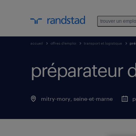
trouver un emplo
accueil
offres d'emploi
transport et logistique
pré
préparateur 
mitry-mory
,
seine-et-marne
p