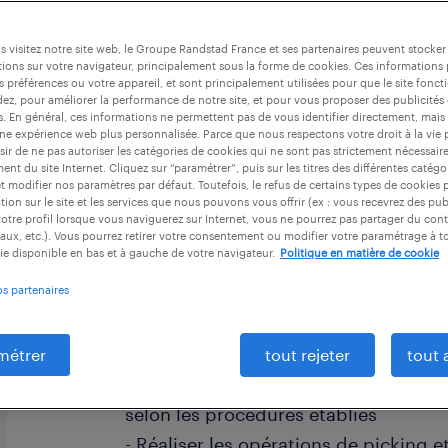
 visitez notre site web, le Groupe Randstad France et ses partenaires peuvent stocker
ions sur votre navigateur, principalement sous la forme de cookies. Ces informations
s préférences ou votre appareil, et sont principalement utilisées pour que le site fo
dez, pour améliorer la performance de notre site, et pour vous proposer des publicités 
es. En général, ces informations ne permettent pas de vous identifier directement, mais
descriptif du poste
une expérience web plus personnalisée. Parce que nous respectons votre droit à la vie 
ir de ne pas autoriser les catégories de cookies qui ne sont pas strictement nécessair
nt du site Internet. Cliquez sur “paramétrer”, puis sur les titres des différentes catég
et modifier nos paramètres par défaut. Toutefois, le refus de certains types de cookies 
Quel attrait trouvez-vous à coordonn
tion sur le site et les services que nous pouvons vous offrir (ex : vous recevrez des pu
otre profil lorsque vous naviguerez sur Internet, vous ne pourrez pas partager du cont
logistique en tant que Préparateur 
aux, etc.). Vous pourrez retirer votre consentement ou modifier votre paramétrage à 
ie disponible en bas et à gauche de votre navigateur.
Politique en matière de cookie
Au sein de notre établissement, vous 
os partenaires
d'assurer la gestion opérationnelle
précision et efficacité
métrer
tout rejeter
tout 
- Effectuer la réception, le tri et la
selon les procédures établies
- Réaliser les opérations de picking 