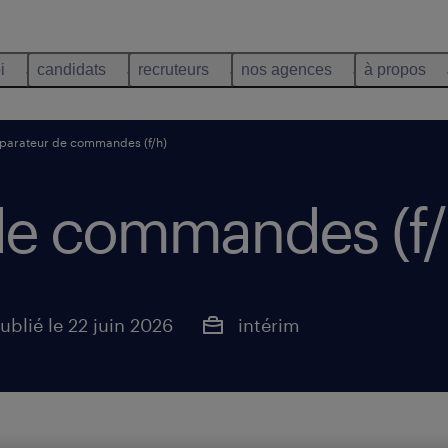
i
candidats
recruteurs
nos agences
à propos
parateur de commandes (f/h)
de commandes (f/
ublié le 22 juin 2026
intérim