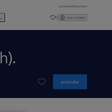
accessibilité
contact
0
mon compte
h)
.
postuler