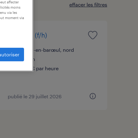
peut affecter
effacer les filtres
blicités moins
enu via les
tout moment via
assistant (f/h)
marcq-en-barœul, nord
autoriser
intérim
12,31 € par heure
publié le 29 juillet 2026