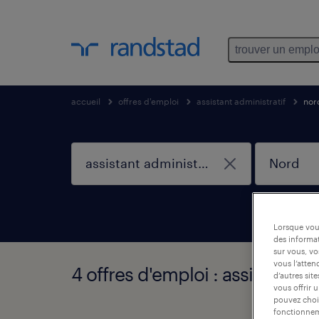
trouver un emplo
accueil
offres d'emploi
assistant administratif
nor
Lorsque vous
des informat
sur vous, vo
vous l’atten
4 offres d'emploi : assistant a
d’autres sit
vous offrir 
pouvez chois
fonctionneme