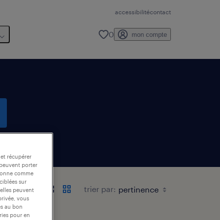
accessibilité
contact
0
mon compte
te email
 et récupérer
 peuvent porter
nctionne comme
ciblées sur
trier par:
 elles peuvent
privée, vous
es au bon
ories pour en