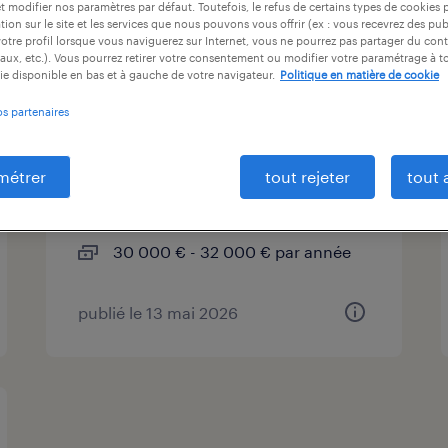
et modifier nos paramètres par défaut. Toutefois, le refus de certains types de cookies 
at
durée du contrat
niveau d'expérience
tion sur le site et les services que nous pouvons vous offrir (ex : vous recevrez des pu
otre profil lorsque vous naviguerez sur Internet, vous ne pourrez pas partager du cont
aux, etc.). Vous pourrez retirer votre consentement ou modifier votre paramétrage à 
ie disponible en bas et à gauche de votre navigateur.
Politique en matière de cookie
assistant administration
os partenaires
des ventes (f/h)
métrer
tout rejeter
tout 
leers, nord
cdi
30 000 € - 32 000 € par année
publié le 13 mai 2026