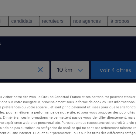
i
candidats
recruteurs
nos agences
à propos
d
voir 4 offres
créer une aler
 visitez notre site web, le Groupe Randstad France et ses partenaires peuvent stocker
ions sur votre navigateur, principalement sous la forme de cookies. Ces informations
s préférences ou votre appareil, et sont principalement utilisées pour que le site fo
dez, pour améliorer la performance de notre site, et pour vous proposer des publicités 
dministratif, Nord
es. En général, ces informations ne permettent pas de vous identifier directement, mais
une expérience web plus personnalisée. Parce que nous respectons votre droit à la vie 
ir de ne pas autoriser les catégories de cookies qui ne sont pas strictement nécessair
nt du site Internet. Cliquez sur “paramétrer”, puis sur les titres des différentes catég