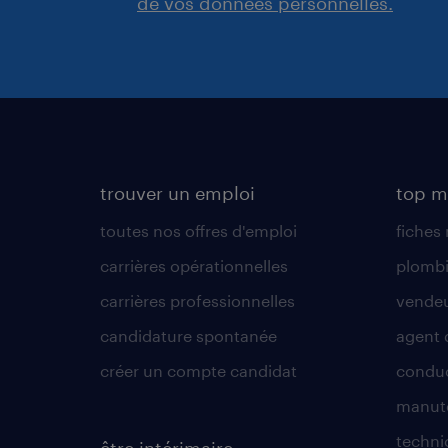
de vos données personnelles.
trouver un emploi
top m
toutes nos offres d'emploi
fiches
carrières opérationnelles
plombi
carrières professionnelles
vende
candidature spontanée
agent 
créer un compte candidat
conduc
manute
techni
être intérimaire