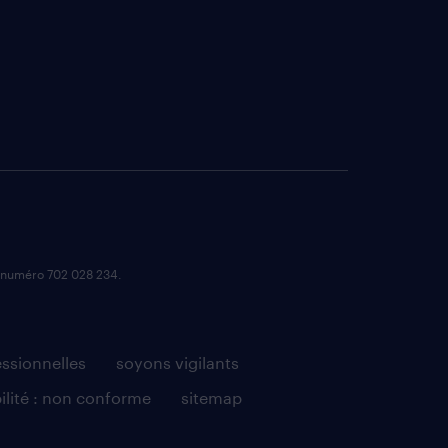
e numéro 702 028 234.
essionnelles
soyons vigilants
ilité : non conforme
sitemap