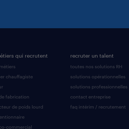
étiers qui recrutent
recruter un talent
 métiers
toutes nos solutions RH
er chauffagiste
solutions opérationnelles
ur
solutions professionnelles
de fabrication
contact entreprise
teur de poids lourd
faq intérim / recrutement
ntionnaire
co-commercial