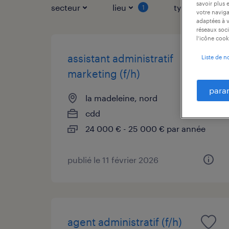
savoir plus 
secteur
lieu
type de contr
1
votre naviga
adaptées à v
réseaux soci
l’icône cook
assistant administratif
Liste de n
marketing (f/h)
para
la madeleine, nord
cdd
24 000 € - 25 000 € par année
publié le 11 février 2026
agent administratif (f/h)