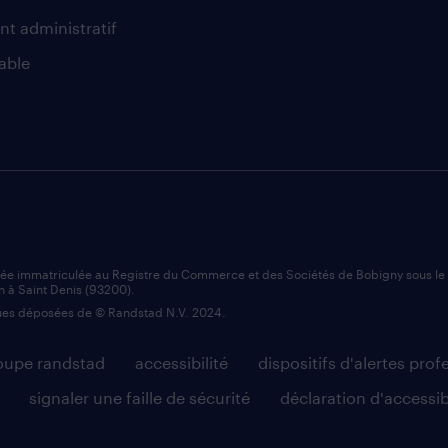
nt administratif
able
iée immatriculée au Registre du Commerce et des Sociétés de Bobigny sous l
n à Saint Denis (93200).
es déposées de © Randstad N.V. 2024.
roupe randstad
accessibilité
dispositifs d'alertes prof
signaler une faille de sécurité
déclaration d'accessib