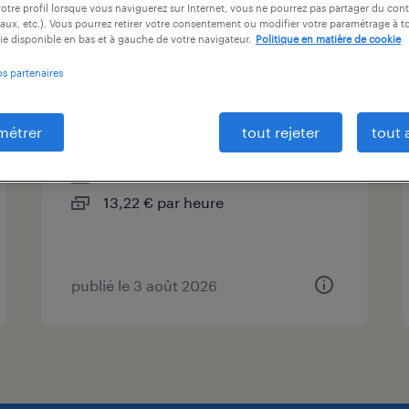
otre profil lorsque vous naviguerez sur Internet, vous ne pourrez pas partager du cont
at
durée du contrat
niveau d'expérience
aux, etc.). Vous pourrez retirer votre consentement ou modifier votre paramétrage à 
ie disponible en bas et à gauche de votre navigateur.
Politique en matière de cookie
os partenaires
magasinier cariste (f/h)
métrer
tout rejeter
tout 
vire normandie, calvados
intérim
13,22 € par heure
publié le 3 août 2026