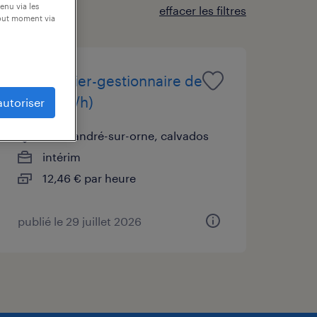
enu via les
effacer les filtres
tout moment via
magasinier-gestionnaire de
stocks (f/h)
autoriser
saint-andré-sur-orne, calvados
intérim
12,46 € par heure
publié le 29 juillet 2026