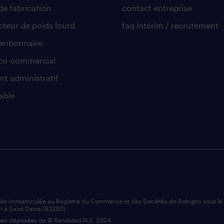
de fabrication
contact entreprise
teur de poids lourd
faq intérim / recrutement
ntionnaire
co-commercial
nt administratif
able
iée immatriculée au Registre du Commerce et des Sociétés de Bobigny sous l
n à Saint Denis (93200).
es déposées de © Randstad N.V. 2024.