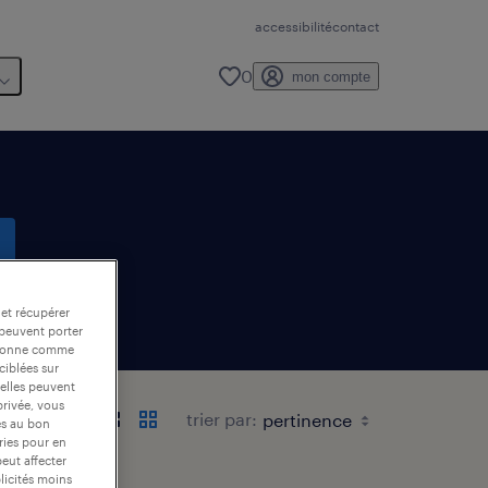
accessibilité
contact
0
mon compte
 et récupérer
te email
 peuvent porter
nctionne comme
ciblées sur
 elles peuvent
privée, vous
trier par:
es au bon
ories pour en
peut affecter
blicités moins