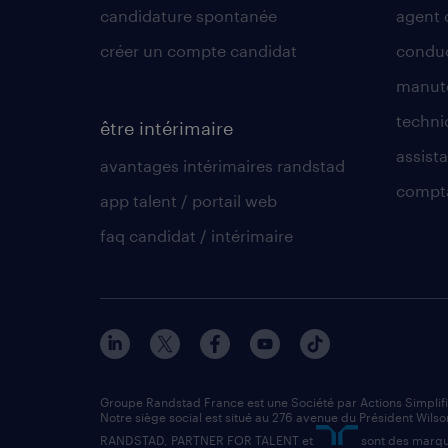
candidature spontanée
agent 
créer un compte candidat
conduc
manute
techni
être intérimaire
assista
avantages intérimaires randstad
compt
app talent / portail web
faq candidat / intérimaire
Groupe Randstad France est une Société par Actions Simplif
Notre siège social est situé au 276 avenue du Président Wilso
RANDSTAD, PARTNER FOR TALENT et
sont des marqu