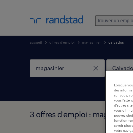
trouver un emplo
accueil
offres d'emploi
magasinier
calvados
Lorsque vous
des informat
sur vous, vo
vous l’atten
d’autres sit
vous offrir 
3 offres d'emploi : magasinier
pouvez chois
fonctionneme
savoir plus 
votre naviga