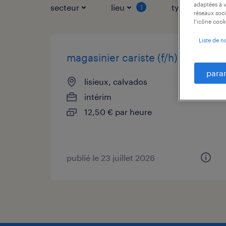
adaptées à v
secteur
lieu
type de contr
1
réseaux soci
l’icône cook
Liste de n
magasinier cariste (f/h)
para
lisieux, calvados
intérim
12,50 € par heure
publié le 23 juillet 2026