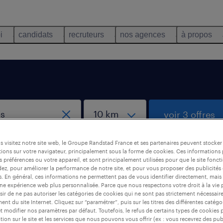
i
candidats
recruteurs
nos agences
à propos
voir 3 offres
 visitez notre site web, le Groupe Randstad France et ses partenaires peuvent stocker
créer une aler
ions sur votre navigateur, principalement sous la forme de cookies. Ces informations
s préférences ou votre appareil, et sont principalement utilisées pour que le site fo
dez, pour améliorer la performance de notre site, et pour vous proposer des publicités 
es. En général, ces informations ne permettent pas de vous identifier directement, mais
une expérience web plus personnalisée. Parce que nous respectons votre droit à la vie 
, Calvados
ir de ne pas autoriser les catégories de cookies qui ne sont pas strictement nécessair
nt du site Internet. Cliquez sur “paramétrer”, puis sur les titres des différentes catég
et modifier nos paramètres par défaut. Toutefois, le refus de certains types de cookies 
tion sur le site et les services que nous pouvons vous offrir (ex : vous recevrez des pu