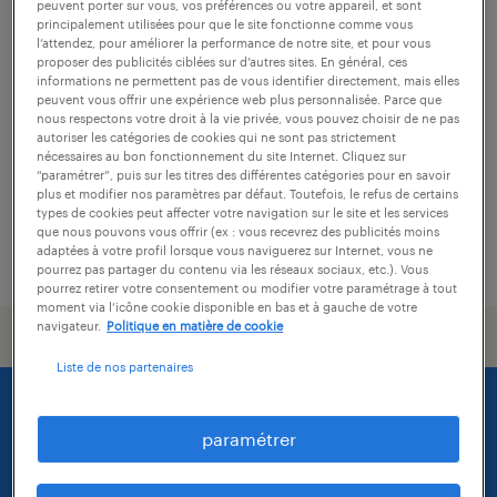
peuvent porter sur vous, vos préférences ou votre appareil, et sont
principalement utilisées pour que le site fonctionne comme vous
manutentionnaire (f/h)
l’attendez, pour améliorer la performance de notre site, et pour vous
proposer des publicités ciblées sur d’autres sites. En général, ces
informations ne permettent pas de vous identifier directement, mais elles
bolbec, seine-maritime
peuvent vous offrir une expérience web plus personnalisée. Parce que
intérim
nous respectons votre droit à la vie privée, vous pouvez choisir de ne pas
autoriser les catégories de cookies qui ne sont pas strictement
12,31 € par heure
nécessaires au bon fonctionnement du site Internet. Cliquez sur
“paramétrer”, puis sur les titres des différentes catégories pour en savoir
plus et modifier nos paramètres par défaut. Toutefois, le refus de certains
types de cookies peut affecter votre navigation sur le site et les services
que nous pouvons vous offrir (ex : vous recevrez des publicités moins
adaptées à votre profil lorsque vous naviguerez sur Internet, vous ne
publié le 22 juillet 2026
pourrez pas partager du contenu via les réseaux sociaux, etc.). Vous
pourrez retirer votre consentement ou modifier votre paramétrage à tout
moment via l’icône cookie disponible en bas et à gauche de votre
navigateur.
Politique en matière de cookie
Liste de nos partenaires
paramétrer