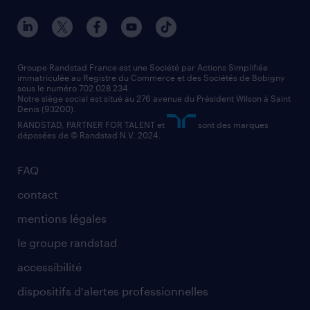
nos agences par ville
contact entreprise
manutentionnaire
nos agences par région
faq intérim / recrutement
technico-commercial
nos cabinets de recrutement
assistant administratif
Groupe Randstad France est une Société par Actions Simplifiée
immatriculée au Registre du Commerce et des Sociétés de Bobigny
sous le numéro 702 028 234.
comptable
Notre siège social est situé au 276 avenue du Président Wilson à Saint
Denis (93200).
RANDSTAD, PARTNER FOR TALENT et
sont des marques
déposées de © Randstad N.V. 2024.
FAQ
contact
mentions légales
le groupe randstad
accessibilité
dispositifs d'alertes professionnelles