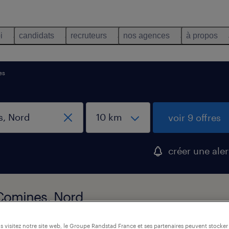
i
candidats
recruteurs
nos agences
à propos
es
voir 9 offres
créer une aler
, Comines, Nord
 visitez notre site web, le Groupe Randstad France et ses partenaires peuvent stocker