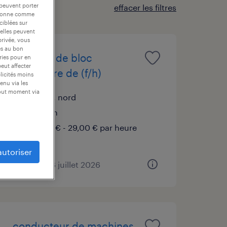
 peuvent porter
effacer les filtres
nctionne comme
ciblées sur
 elles peuvent
privée, vous
es au bon
infirmier de bloc
ories pour en
peut affecter
opératoire de (f/h)
blicités moins
enu via les
tout moment via
roncq, nord
intérim
26,00 € - 29,00 € par heure
autoriser
publié le 16 juillet 2026
conducteur de machines