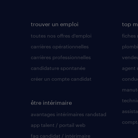
trouver un emploi
top m
toutes nos offres d'emploi
fiches
carrières opérationnelles
plombi
carrières professionnelles
vende
candidature spontanée
agent 
créer un compte candidat
conduc
manute
techni
être intérimaire
assista
avantages intérimaires randstad
compt
app talent / portail web
faq candidat / intérimaire