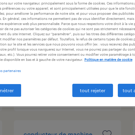
ions sur votre navigateur, principalement sous la forme de cookies. Ces informations
at
durée du contrat
niveau d'expérience
s préférences ou votre appareil, et sont principalement utilisées pour que le site fo
dez, pour améliorer la performance de notre site, et pour vous proposer des publicités 
es. En général, ces informations ne permettent pas de vous identifier directement, mais
une expérience web plus personnalisée. Parce que nous respectons votre droit à la vie 
ir de ne pas autoriser les catégories de cookies qui ne sont pas strictement nécessair
agent de production
nt du site Internet. Cliquez sur “paramétrer”, puis sur les titres des différentes catég
et modifier nos paramètres par défaut. Toutefois, le refus de certains types de cookies 
agroalimentaire (f/h)
tion sur le site et les services que nous pouvons vous offrir (ex : vous recevrez des pu
otre profil lorsque vous naviguerez sur Internet, vous ne pourrez pas partager du cont
aux, etc.). Vous pourrez retirer votre consentement ou modifier votre paramétrage à 
comines, nord
ie disponible en bas et à gauche de votre navigateur.
Politique en matière de cookie
intérim
os partenaires
12,32 € par heure
métrer
tout rejeter
tout 
publié le 4 août 2026
conducteur de machine