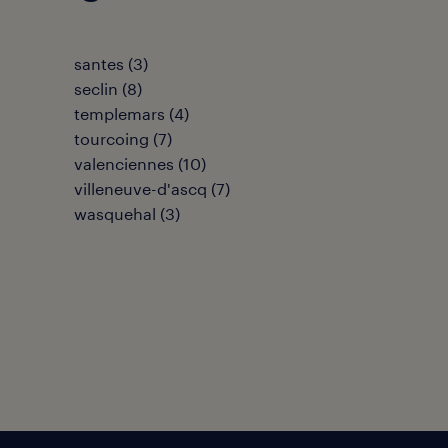
santes
(
3
)
seclin
(
8
)
templemars
(
4
)
tourcoing
(
7
)
valenciennes
(
10
)
villeneuve-d'ascq
(
7
)
wasquehal
(
3
)