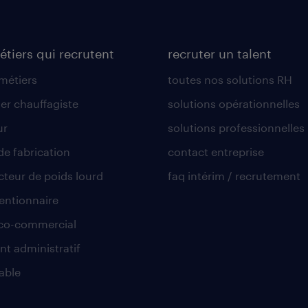
étiers qui recrutent
recruter un talent
 métiers
toutes nos solutions RH
er chauffagiste
solutions opérationnelles
ur
solutions professionnelles
de fabrication
contact entreprise
teur de poids lourd
faq intérim / recrutement
ntionnaire
co-commercial
nt administratif
able