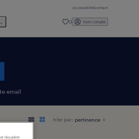
accessibilité
contact
0
mon compte
te email
trier par:
 et récupérer