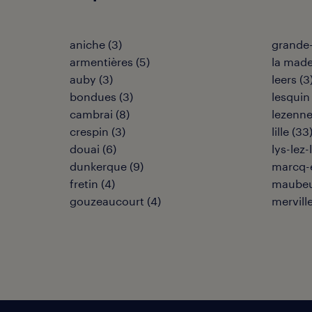
aniche
(
3
)
grande
armentières
(
5
)
la made
auby
(
3
)
leers
(
3
bondues
(
3
)
lesquin
cambrai
(
8
)
lezenn
crespin
(
3
)
lille
(
33
douai
(
6
)
lys-lez
dunkerque
(
9
)
marcq-
fretin
(
4
)
maube
gouzeaucourt
(
4
)
mervill