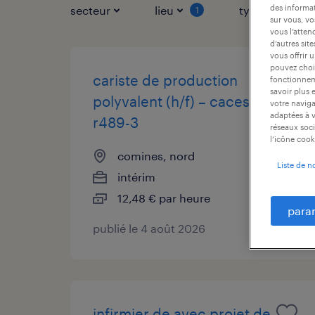
des informat
secteur
lieu
type de contr
1
sur vous, vo
vous l’atten
d’autres sit
vous offrir 
pouvez chois
cariste de production
fonctionneme
savoir plus 
polyvalent (h/f) – caces
votre naviga
adaptées à v
r489-3
réseaux soci
l’icône cook
comines, nord
Liste de n
intérim
12,48 € par heure
para
publié le 4 août 2026
infirmier de avec projet de