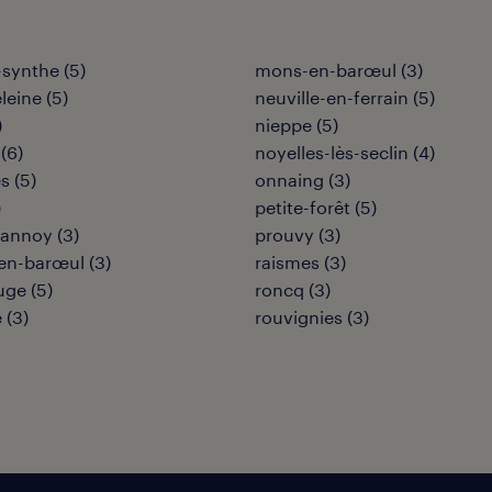
-synthe
(
5
)
mons-en-barœul
(
3
)
leine
(
5
)
neuville-en-ferrain
(
5
)
)
nieppe
(
5
)
(
6
)
noyelles-lès-seclin
(
4
)
es
(
5
)
onnaing
(
3
)
)
petite-forêt
(
5
)
-lannoy
(
3
)
prouvy
(
3
)
en-barœul
(
3
)
raismes
(
3
)
uge
(
5
)
roncq
(
3
)
e
(
3
)
rouvignies
(
3
)