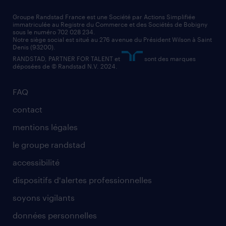
nos cabinets de recrutement
assistant administratif
Groupe Randstad France est une Société par Actions Simplifiée
immatriculée au Registre du Commerce et des Sociétés de Bobigny
sous le numéro 702 028 234.
comptable
Notre siège social est situé au 276 avenue du Président Wilson à Saint
Denis (93200).
RANDSTAD, PARTNER FOR TALENT et
sont des marques
déposées de © Randstad N.V. 2024.
FAQ
contact
mentions légales
le groupe randstad
accessibilité
dispositifs d'alertes professionnelles
soyons vigilants
données personnelles