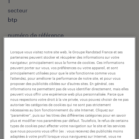
1
secteur
btp
numéro de référence
307-U59-R001132_01R
Lorsque vous visitez notre site web, le Groupe Randstad France et ses
partenaires peuvent stocker et récupérer des informations sur votre
navigateur, principalement sous la forme de cookies. Ces informations
peuvent porter sur vous, vos préférences ou votre appareil, et sont
principalement utilisées pour que le site fonctionne comme vous
l’attendez, pour améliorer la performance de notre site, et pour vous
proposer des publicités ciblées sur d’autres sites. En général, ces
description.
informations ne permettent pas de vous identifier directement, mais elles
peuvent vous offrir une expérience web plus personnalisée. Parce que
nous respectons votre droit à la vie privée, vous pouvez choisir de ne pas
autoriser les catégories de cookies qui ne sont pas strictement
descriptif du poste
nécessaires au bon fonctionnement du site Internet. Cliquez sur
“paramétrer”, puis sur les titres des différentes catégories pour en savoir
plus et modifier nos paramètres par défaut. Toutefois, le refus de certains
types de cookies peut affecter votre navigation sur le site et les services
En étroite collaboration avec le Responsable
que nous pouvons vous offrir (ex : vous recevrez des publicités moins
adaptées à votre profil lorsque vous naviguerez sur Internet, vous ne