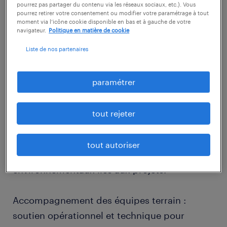
d'Affaires et le pôle automatisme, vous
pourrez pas partager du contenu via les réseaux sociaux, etc.). Vous
pourrez retirer votre consentement ou modifier votre paramétrage à tout
contribuerez à la gestion technique, humaine
moment via l’icône cookie disponible en bas et à gauche de votre
navigateur.
Politique en matière de cookie
et financière de projets industriels en
électricité. Vos responsabilités incluront :
Liste de nos partenaires
Proposition de moyens humains : évaluation
paramétrer
des besoins en ressources pour garantir la
réussite des chantiers.
tout rejeter
Analyse des risques : identification des
tout autoriser
risques techniques, humains ou
environnementaux liés aux projets.
Accompagnement des équipes terrain :
soutien opérationnel et technique pour