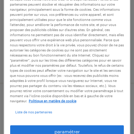
partenaires peuvent stocker et récupérer des informations sur votre
agent de production agroalimentaire
navigateur, principalement sous la forme de cookies. Ces informations
peuvent porter sur vous, vos préférences ou votre appareil, et sont
(f/h)
principalement utilisées pour que le site fonctionne comme vous
l’attendez, pour améliorer la performance de notre site, et pour vous
proposer des publicités ciblées sur d’autres sites. En général, ces
bécherel, ille-et-vilaine
informations ne permettent pas de vous identifier directement, mais elles
peuvent vous offrir une expérience web plus personnalisée. Parce que
intérim
nous respectons votre droit à la vie privée, vous pouvez choisir de ne pas
12,39 € par heure
autoriser les catégories de cookies qui ne sont pas strictement
nécessaires au bon fonctionnement du site Internet. Cliquez sur
“paramétrer”, puis sur les titres des différentes catégories pour en savoir
plus et modifier nos paramètres par défaut. Toutefois, le refus de certains
publié le 31 juillet 2026
types de cookies peut affecter votre navigation sur le site et les services
que nous pouvons vous offrir (ex : vous recevrez des publicités moins
adaptées à votre profil lorsque vous naviguerez sur Internet, vous ne
pourrez pas partager du contenu via les réseaux sociaux, etc.). Vous
pourrez retirer votre consentement ou modifier votre paramétrage à tout
operateur de conditionnement
moment via l’icône cookie disponible en bas et à gauche de votre
navigateur.
Politique en matière de cookie
agroalimentaire (f/h)
Liste de nos partenaires
bécherel, ille-et-vilaine
intérim
paramétrer