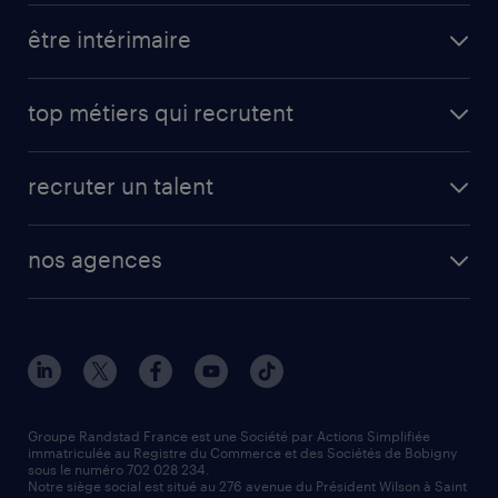
toutes nos offres d'emploi
être intérimaire
carrières opérationnelles
avantages intérimaires randstad
carrières professionnelles
top métiers qui recrutent
app talent / portail web
candidature spontanée
fiches métiers
faq candidat / intérimaire
créer un compte candidat
recruter un talent
plombier chauffagiste
toutes nos solutions RH
vendeur
nos agences
solutions opérationnelles
agent de fabrication
toutes nos agences
solutions professionnelles
conducteur de poids lourd
nos agences par ville
contact entreprise
manutentionnaire
nos agences par région
faq intérim / recrutement
technico-commercial
nos cabinets de recrutement
assistant administratif
Groupe Randstad France est une Société par Actions Simplifiée
immatriculée au Registre du Commerce et des Sociétés de Bobigny
sous le numéro 702 028 234.
comptable
Notre siège social est situé au 276 avenue du Président Wilson à Saint