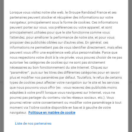
agent de production agroalimentaire
Lorsque vous visitez notre site web, le Groupe Randstad France et ses
(f/h)
partenaires peuvent stocker et récupérer des informations sur votre
navigateur, principalement sous la forme de cookies. Ces informations
peuvent porter sur vous, vos préférences ou votre appareil, et sont
saint-tugdual, morbihan
principalement utilisées pour que le site fonctionne comme vous
l’attendez, pour améliorer la performance de notre site, et pour vous
intérim
proposer des publicités ciblées sur d’autres sites. En général, ces
informations ne permettent pas de vous identifier directement, mais elles
12,37 € par heure
peuvent vous offrir une expérience web plus personnalisée. Parce que
nous respectons votre droit à la vie privée, vous pouvez choisir de ne pas
autoriser les catégories de cookies qui ne sont pas strictement
nécessaires au bon fonctionnement du site Internet. Cliquez sur
publié le 17 juillet 2026
“paramétrer”, puis sur les titres des différentes catégories pour en savoir
plus et modifier nos paramètres par défaut. Toutefois, le refus de certains
types de cookies peut affecter votre navigation sur le site et les services
que nous pouvons vous offrir (ex : vous recevrez des publicités moins
adaptées à votre profil lorsque vous naviguerez sur Internet, vous ne
agent de mise en conditionnement h/f
pourrez pas partager du contenu via les réseaux sociaux, etc.). Vous
pourrez retirer votre consentement ou modifier votre paramétrage à tout
moment via l’icône cookie disponible en bas et à gauche de votre
saint-tugdual, morbihan
navigateur.
Politique en matière de cookie
apprentissage
Liste de nos partenaires
12,00 € - 12,31 € par heure