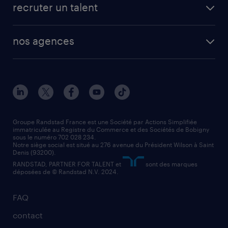
créer un compte candidat
recruter un talent
plombier chauffagiste
toutes nos solutions RH
vendeur
nos agences
solutions opérationnelles
agent de fabrication
toutes nos agences
solutions professionnelles
conducteur de poids lourd
nos agences par ville
contact entreprise
manutentionnaire
nos agences par région
faq intérim / recrutement
technico-commercial
nos cabinets de recrutement
assistant administratif
Groupe Randstad France est une Société par Actions Simplifiée
immatriculée au Registre du Commerce et des Sociétés de Bobigny
sous le numéro 702 028 234.
comptable
Notre siège social est situé au 276 avenue du Président Wilson à Saint
Denis (93200).
RANDSTAD, PARTNER FOR TALENT et
sont des marques
déposées de © Randstad N.V. 2024.
FAQ
contact