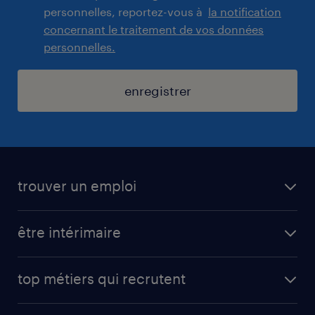
personnelles, reportez-vous à
la notification
concernant le traitement de vos données
personnelles.
enregistrer
trouver un emploi
toutes nos offres d'emploi
être intérimaire
carrières opérationnelles
avantages intérimaires randstad
carrières professionnelles
top métiers qui recrutent
app talent / portail web
candidature spontanée
fiches métiers
faq candidat / intérimaire