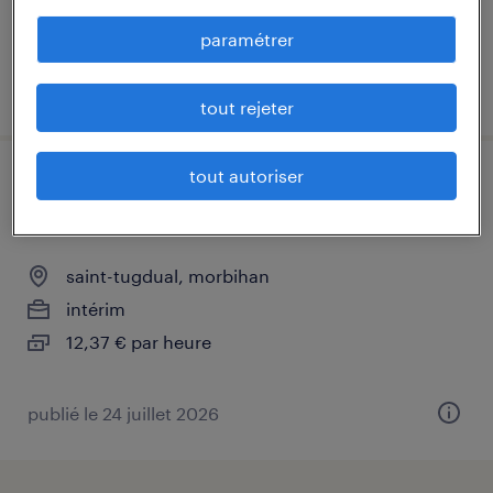
paramétrer
publié le 15 juillet 2026
tout rejeter
tout autoriser
agent de production agroalimentaire
(f/h)
saint-tugdual, morbihan
intérim
12,37 € par heure
publié le 24 juillet 2026