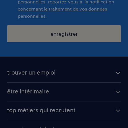
personnelles, reportez-vous à
la notification
concernant le traitement de vos données
personnelles.
enregistrer
trouver un emploi
toutes nos offres d'emploi
être intérimaire
carrières opérationnelles
avantages intérimaires randstad
carrières professionnelles
top métiers qui recrutent
app talent / portail web
candidature spontanée
fiches métiers
faq candidat / intérimaire
créer un compte candidat