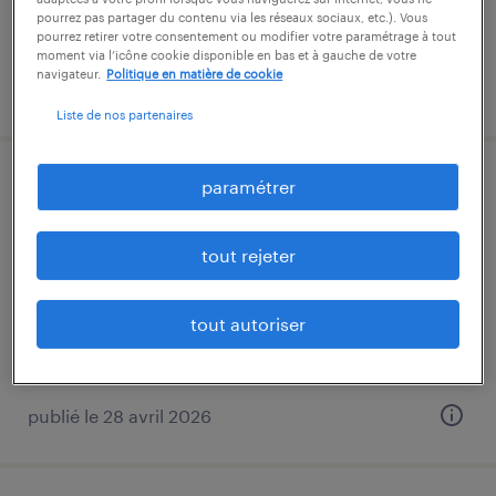
pourrez pas partager du contenu via les réseaux sociaux, etc.). Vous
pourrez retirer votre consentement ou modifier votre paramétrage à tout
moment via l’icône cookie disponible en bas et à gauche de votre
navigateur.
Politique en matière de cookie
publié le 9 juin 2026
Liste de nos partenaires
paramétrer
aide boucher (f/h)
roëzé-sur-sarthe, sarthe
tout rejeter
intérim
12,58 € par heure
tout autoriser
publié le 28 avril 2026