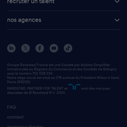
recruter un talent
plombier chauffagiste
toutes nos solutions RH
vendeur
nos agences
solutions opérationnelles
agent de fabrication
toutes nos agences
solutions professionnelles
conducteur de poids lourd
nos agences par ville
contact entreprise
manutentionnaire
nos agences par région
faq intérim / recrutement
technico-commercial
nos cabinets de recrutement
assistant administratif
Groupe Randstad France est une Société par Actions Simplifiée
immatriculée au Registre du Commerce et des Sociétés de Bobigny
sous le numéro 702 028 234.
comptable
Notre siège social est situé au 276 avenue du Président Wilson à Saint
Denis (93200).
RANDSTAD, PARTNER FOR TALENT et
sont des marques
déposées de © Randstad N.V. 2024.
FAQ
contact
mentions légales