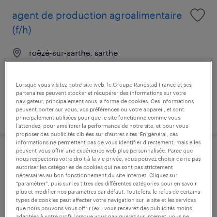
agent de production agroalimentaire
(f/h)
roëzé-sur-sarthe, sarthe
intérim
12,59 € par heure
Lorsque vous visitez notre site web, le Groupe Randstad France et ses
partenaires peuvent stocker et récupérer des informations sur votre
navigateur, principalement sous la forme de cookies. Ces informations
peuvent porter sur vous, vos préférences ou votre appareil, et sont
publié le 30 juin 2026
principalement utilisées pour que le site fonctionne comme vous
l’attendez, pour améliorer la performance de notre site, et pour vous
proposer des publicités ciblées sur d’autres sites. En général, ces
informations ne permettent pas de vous identifier directement, mais elles
peuvent vous offrir une expérience web plus personnalisée. Parce que
cariste (f/h)
nous respectons votre droit à la vie privée, vous pouvez choisir de ne pas
autoriser les catégories de cookies qui ne sont pas strictement
nécessaires au bon fonctionnement du site Internet. Cliquez sur
roëzé-sur-sarthe, sarthe
“paramétrer”, puis sur les titres des différentes catégories pour en savoir
plus et modifier nos paramètres par défaut. Toutefois, le refus de certains
intérim
types de cookies peut affecter votre navigation sur le site et les services
que nous pouvons vous offrir (ex : vous recevrez des publicités moins
12,58 € - 12,69 € par heure
adaptées à votre profil lorsque vous naviguerez sur Internet, vous ne