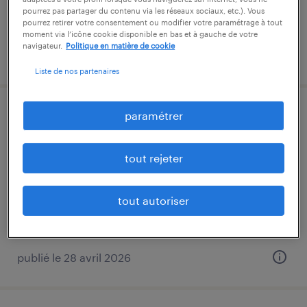
pourrez pas partager du contenu via les réseaux sociaux, etc.). Vous
pourrez retirer votre consentement ou modifier votre paramétrage à tout
moment via l’icône cookie disponible en bas et à gauche de votre
navigateur.
Politique en matière de cookie
publié le 9 juin 2026
Liste de nos partenaires
paramétrer
aide boucher (f/h)
roëzé-sur-sarthe, sarthe
tout rejeter
intérim
12,58 € par heure
tout autoriser
publié le 28 avril 2026