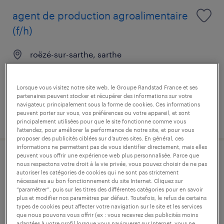
agent de production agroalimentaire
(f/h)
roëzé-sur-sarthe, sarthe
intérim
12,59 € par heure
Lorsque vous visitez notre site web, le Groupe Randstad France et ses
partenaires peuvent stocker et récupérer des informations sur votre
navigateur, principalement sous la forme de cookies. Ces informations
peuvent porter sur vous, vos préférences ou votre appareil, et sont
publié le 30 juin 2026
principalement utilisées pour que le site fonctionne comme vous
l’attendez, pour améliorer la performance de notre site, et pour vous
proposer des publicités ciblées sur d’autres sites. En général, ces
informations ne permettent pas de vous identifier directement, mais elles
peuvent vous offrir une expérience web plus personnalisée. Parce que
cariste (f/h)
nous respectons votre droit à la vie privée, vous pouvez choisir de ne pas
autoriser les catégories de cookies qui ne sont pas strictement
nécessaires au bon fonctionnement du site Internet. Cliquez sur
roëzé-sur-sarthe, sarthe
“paramétrer”, puis sur les titres des différentes catégories pour en savoir
plus et modifier nos paramètres par défaut. Toutefois, le refus de certains
intérim
types de cookies peut affecter votre navigation sur le site et les services
que nous pouvons vous offrir (ex : vous recevrez des publicités moins
12,58 € - 12,69 € par heure
adaptées à votre profil lorsque vous naviguerez sur Internet, vous ne