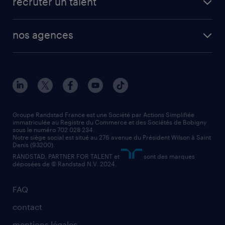
recruter un talent
plombier chauffagiste
toutes nos solutions RH
vendeur
nos agences
solutions opérationnelles
agent de fabrication
toutes nos agences
solutions professionnelles
conducteur de poids lourd
nos agences par ville
contact entreprise
manutentionnaire
nos agences par région
faq intérim / recrutement
technico-commercial
nos cabinets de recrutement
assistant administratif
Groupe Randstad France est une Société par Actions Simplifiée
immatriculée au Registre du Commerce et des Sociétés de Bobigny
sous le numéro 702 028 234.
comptable
Notre siège social est situé au 276 avenue du Président Wilson à Saint
Denis (93200).
RANDSTAD, PARTNER FOR TALENT et
sont des marques
déposées de © Randstad N.V. 2024.
FAQ
contact
mentions légales