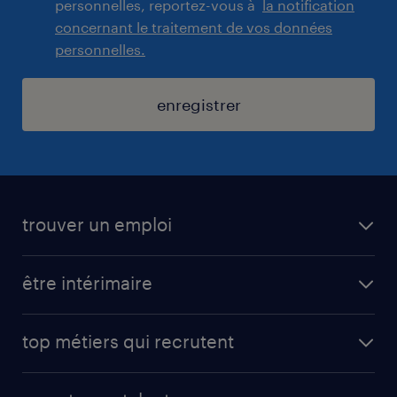
personnelles, reportez-vous à
la notification
concernant le traitement de vos données
personnelles.
enregistrer
trouver un emploi
toutes nos offres d'emploi
être intérimaire
carrières opérationnelles
avantages intérimaires randstad
carrières professionnelles
top métiers qui recrutent
app talent / portail web
candidature spontanée
fiches métiers
faq candidat / intérimaire
créer un compte candidat