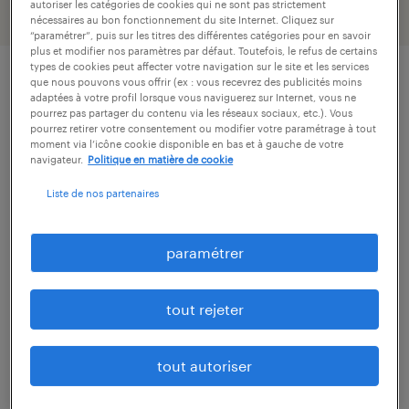
autoriser les catégories de cookies qui ne sont pas strictement
nécessaires au bon fonctionnement du site Internet. Cliquez sur
“paramétrer”, puis sur les titres des différentes catégories pour en savoir
plus et modifier nos paramètres par défaut. Toutefois, le refus de certains
types de cookies peut affecter votre navigation sur le site et les services
que nous pouvons vous offrir (ex : vous recevrez des publicités moins
description.
adaptées à votre profil lorsque vous naviguerez sur Internet, vous ne
pourrez pas partager du contenu via les réseaux sociaux, etc.). Vous
pourrez retirer votre consentement ou modifier votre paramétrage à tout
moment via l’icône cookie disponible en bas et à gauche de votre
descriptif du poste
navigateur.
Politique en matière de cookie
Liste de nos partenaires
Rejoignez notre client et devenez le-la garant-
e du maintien et de la disponibilité des
paramétrer
installations du site, en assurant la
maintenance des moyens de production et
tout rejeter
des installations générales.
tout autoriser
VOTRE MISSION :