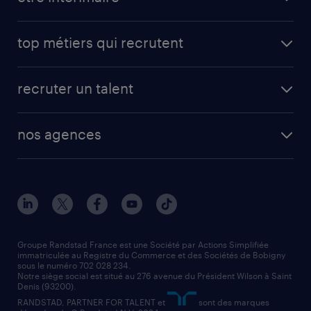
carrières opérationnelles
avantages intérimaires randstad
carrières professionnelles
top métiers qui recrutent
app talent / portail web
candidature spontanée
fiches métiers
faq candidat / intérimaire
créer un compte candidat
recruter un talent
plombier chauffagiste
toutes nos solutions RH
vendeur
nos agences
solutions opérationnelles
agent de fabrication
toutes nos agences
solutions professionnelles
conducteur de poids lourd
nos agences par ville
contact entreprise
manutentionnaire
nos agences par région
faq intérim / recrutement
technico-commercial
nos cabinets de recrutement
assistant administratif
Groupe Randstad France est une Société par Actions Simplifiée
immatriculée au Registre du Commerce et des Sociétés de Bobigny
sous le numéro 702 028 234.
comptable
Notre siège social est situé au 276 avenue du Président Wilson à Saint
Denis (93200).
RANDSTAD, PARTNER FOR TALENT et
sont des marques