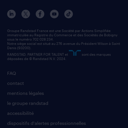
conducteur de poids lourd
nos agences par ville
contact entreprise
manutentionnaire
nos agences par région
faq intérim / recrutement
technico-commercial
nos cabinets de recrutement
assistant administratif
Groupe Randstad France est une Société par Actions Simplifiée
immatriculée au Registre du Commerce et des Sociétés de Bobigny
sous le numéro 702 028 234.
comptable
Notre siège social est situé au 276 avenue du Président Wilson à Saint
Denis (93200).
RANDSTAD, PARTNER FOR TALENT et
sont des marques
déposées de © Randstad N.V. 2024.
FAQ
contact
mentions légales
le groupe randstad
accessibilité
dispositifs d'alertes professionnelles