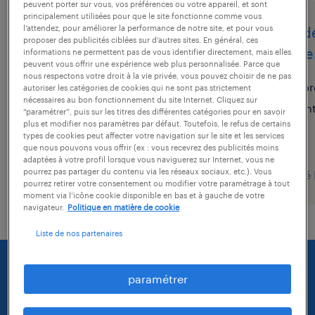
peuvent porter sur vous, vos préférences ou votre appareil, et sont
principalement utilisées pour que le site fonctionne comme vous
l’attendez, pour améliorer la performance de notre site, et pour vous
vendeur (détail)
vende
proposer des publicités ciblées sur d’autres sites. En général, ces
alimentaire (f/h)
alime
informations ne permettent pas de vous identifier directement, mais elles
peuvent vous offrir une expérience web plus personnalisée. Parce que
nous respectons votre droit à la vie privée, vous pouvez choisir de ne pas
laval, mayenne
or
autoriser les catégories de cookies qui ne sont pas strictement
nécessaires au bon fonctionnement du site Internet. Cliquez sur
intérim
in
“paramétrer”, puis sur les titres des différentes catégories pour en savoir
plus et modifier nos paramètres par défaut. Toutefois, le refus de certains
12,31 € par heure
types de cookies peut affecter votre navigation sur le site et les services
que nous pouvons vous offrir (ex : vous recevrez des publicités moins
adaptées à votre profil lorsque vous naviguerez sur Internet, vous ne
pourrez pas partager du contenu via les réseaux sociaux, etc.). Vous
publié le 4 août 2026
publié 
pourrez retirer votre consentement ou modifier votre paramétrage à tout
moment via l’icône cookie disponible en bas et à gauche de votre
navigateur.
Politique en matière de cookie
Liste de nos partenaires
paramétrer