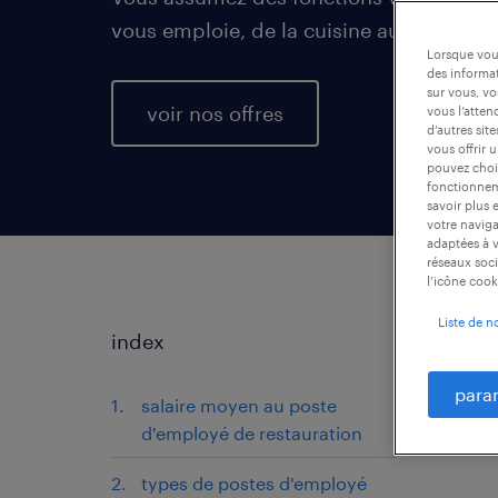
vous emploie, de la cuisine au service en
Lorsque vous
des informat
sur vous, vo
voir nos offres
vous l’atten
d’autres sit
vous offrir 
pouvez chois
fonctionneme
savoir plus 
votre naviga
adaptées à v
réseaux soci
l’icône cook
Liste de n
index
para
salaire moyen au poste
d'employé de restauration
types de postes d'employé