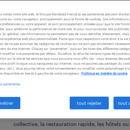
 salle.
 visitez notre site web, le Groupe Randstad France et ses partenaires peuvent stocker
ions sur votre navigateur, principalement sous la forme de cookies. Ces informations
s préférences ou votre appareil, et sont principalement utilisées pour que le site fo
dez, pour améliorer la performance de notre site, et pour vous proposer des publicités 
es. En général, ces informations ne permettent pas de vous identifier directement, mais
une expérience web plus personnalisée. Parce que nous respectons votre droit à la vie 
ir de ne pas autoriser les catégories de cookies qui ne sont pas strictement nécessair
nt du site Internet. Cliquez sur “paramétrer”, puis sur les titres des différentes catég
et modifier nos paramètres par défaut. Toutefois, le refus de certains types de cookies 
tion sur le site et les services que nous pouvons vous offrir (ex : vous recevrez des pu
otre profil lorsque vous naviguerez sur Internet, vous ne pourrez pas partager du cont
aux, etc.). Vous pourrez retirer votre consentement ou modifier votre paramétrage à 
ie disponible en bas et à gauche de votre navigateur.
Politique en matière de cookie
os partenaires
en quoi consiste le métier d'emplo
L'appellation d'employé en restauration englob
métrer
tout rejeter
tout 
repas. Selon l'établissement, vous exercez c
comme chef de rang et parfois en cuisine. Ce m
collective, la restauration rapide, les hôtels ou