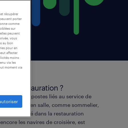
 et récupérer
 peuvent porter
nctionne comme
ciblées sur
 elles peuvent
privée, vous
es au bon
ories pour en
peut affecter
blicités moins
enu via les
tout moment via
yé de restauration ?
e différents postes liés au service de
autoriser
omme serveur en salle, comme sommelier,
étier, exercé dans la restauration
 encore les navires de croisière, est