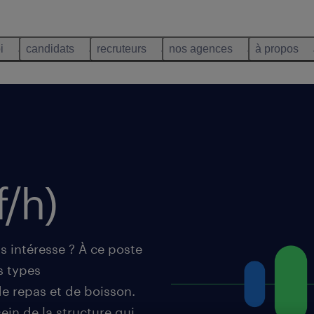
i
candidats
recruteurs
nos agences
à propos
f/h)
s intéresse ? À ce poste
s types
e repas et de boisson.
ein de la structure qui