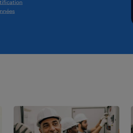
ification
onnées