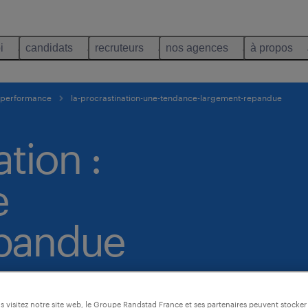
i
candidats
recruteurs
nos agences
à propos
t performance
la-procrastination-une-tendance-largement-repandue
tion :
e
épandue
 visitez notre site web, le Groupe Randstad France et ses partenaires peuvent stocker