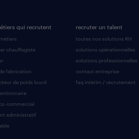
étiers qui recrutent
recruter un talent
 métiers
toutes nos solutions RH
er chauffagiste
solutions opérationnelles
ur
solutions professionnelles
de fabrication
contact entreprise
teur de poids lourd
faq intérim / recrutement
ntionnaire
co-commercial
nt administratif
able