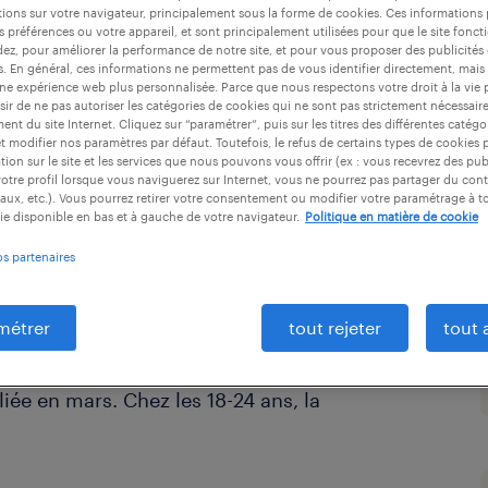
ions sur votre navigateur, principalement sous la forme de cookies. Ces informations
s préférences ou votre appareil, et sont principalement utilisées pour que le site fo
dez, pour améliorer la performance de notre site, et pour vous proposer des publicités 
es. En général, ces informations ne permettent pas de vous identifier directement, mais
une expérience web plus personnalisée. Parce que nous respectons votre droit à la vie 
ir de ne pas autoriser les catégories de cookies qui ne sont pas strictement nécessair
nt du site Internet. Cliquez sur “paramétrer”, puis sur les titres des différentes catég
et modifier nos paramètres par défaut. Toutefois, le refus de certains types de cookies 
tion sur le site et les services que nous pouvons vous offrir (ex : vous recevrez des pu
otre profil lorsque vous naviguerez sur Internet, vous ne pourrez pas partager du cont
aux, etc.). Vous pourrez retirer votre consentement ou modifier votre paramétrage à 
ncez régulièrement cette phrase,
ie disponible en bas et à gauche de votre navigateur.
Politique en matière de cookie
être) adepte de la procrastination.
os partenaires
n à plus tard, gagne du terrain à tel
dédiée chaque année.
métrer
tout rejeter
tout 
ais confient être concernés par ce
iée en mars. Chez les 18-24 ans, la