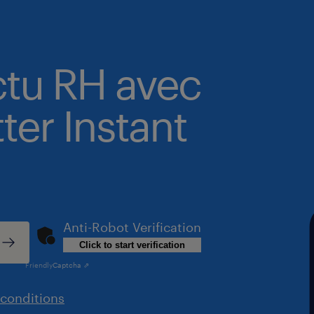
ctu RH avec
ter Instant
Anti-Robot Verification
Click to start verification
Friendly
Captcha ⇗
conditions