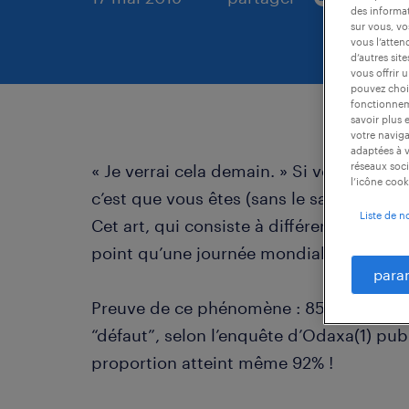
des informat
sur vous, vo
vous l’atten
d’autres sit
vous offrir 
pouvez chois
fonctionneme
savoir plus 
votre naviga
adaptées à v
réseaux soci
« Je verrai cela demain. » Si vous prono
l’icône cook
c’est que vous êtes (sans le savoir peut-
Liste de n
Cet art, qui consiste à différer une actio
point qu’une journée mondiale lui est 
para
Preuve de ce phénomène : 85% des Franç
“défaut”, selon l’enquête d’Odaxa(1) publ
proportion atteint même 92% !