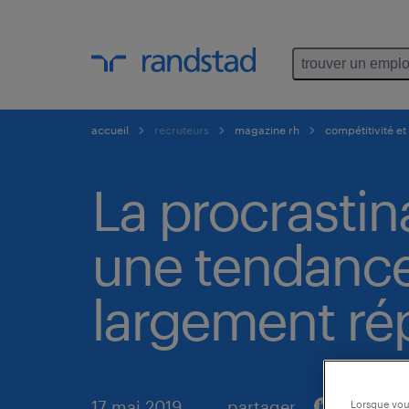
trouver un emplo
accueil
recruteurs
magazine rh
compétitivité e
La procrastina
une tendanc
largement r
17 mai 2019
partager
Lorsque vous