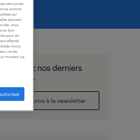
 peuvent porter
nctionne comme
ciblées sur
 elles peuvent
privée, vous
es au bon
ories pour en
peut affecter
blicités moins
enu via les
tout moment via
recevez nos derniers
articles.
autoriser
s'inscrire à la newsletter