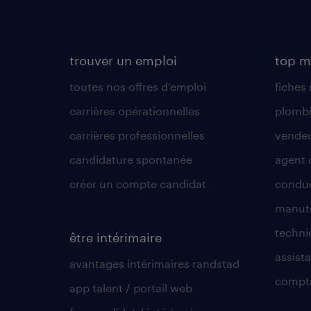
trouver un emploi
top m
toutes nos offres d'emploi
fiches
carrières opérationnelles
plombi
carrières professionnelles
vende
candidature spontanée
agent 
créer un compte candidat
conduc
manute
techni
être intérimaire
assista
avantages intérimaires randstad
compt
app talent / portail web