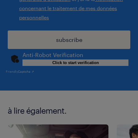
terms
concernant le traitement de mes données
and
personnelles
conditions
subscribe
Anti-Robot Verification
Click to start verification
Friendly
Captcha ⇗
General
à lire également.