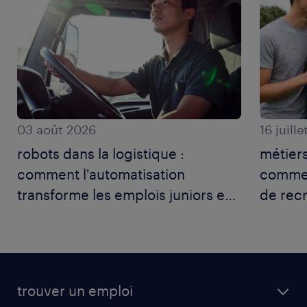
03 août 2026
16 juill
robots dans la logistique :
métiers
comment l'automatisation
commen
transforme les emplois juniors en
de recr
entrepôt.
écolog
trouver un emploi