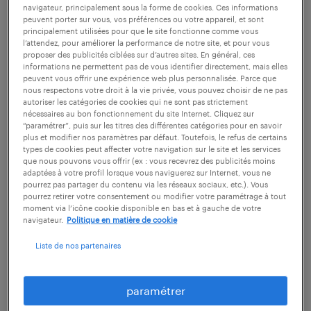
navigateur, principalement sous la forme de cookies. Ces informations
nombreuses avancées ». Cette période a
peuvent porter sur vous, vos préférences ou votre appareil, et sont
principalement utilisées pour que le site fonctionne comme vous
aussi permis aux commerciaux de l’entreprise
l’attendez, pour améliorer la performance de notre site, et pour vous
d’échanger avec les donneurs d’ordre sur la
proposer des publicités ciblées sur d’autres sites. En général, ces
informations ne permettent pas de vous identifier directement, mais elles
montée en technologies de l’entreprise et sur
peuvent vous offrir une expérience web plus personnalisée. Parce que
nous respectons votre droit à la vie privée, vous pouvez choisir de ne pas
leurs attentes pour le futur. Autant d’éléments
autoriser les catégories de cookies qui ne sont pas strictement
nécessaires au bon fonctionnement du site Internet. Cliquez sur
qui permettent de voir l’avenir avec de
“paramétrer”, puis sur les titres des différentes catégories pour en savoir
nouveaux projets.
plus et modifier nos paramètres par défaut. Toutefois, le refus de certains
types de cookies peut affecter votre navigation sur le site et les services
que nous pouvons vous offrir (ex : vous recevrez des publicités moins
adaptées à votre profil lorsque vous naviguerez sur Internet, vous ne
Un accélérateur de changement
pourrez pas partager du contenu via les réseaux sociaux, etc.). Vous
pourrez retirer votre consentement ou modifier votre paramétrage à tout
moment via l’icône cookie disponible en bas et à gauche de votre
Chez
Saretec
, cette période a aussi obligé les
navigateur.
Politique en matière de cookie
équipes à innover. Spécialisé en conseil,
Liste de nos partenaires
expertise et gestion de sinistres, l’entreprise a
dû s’adapter aux circonstances. « Face à une
paramétrer
crise covid qui impacte structurellement le