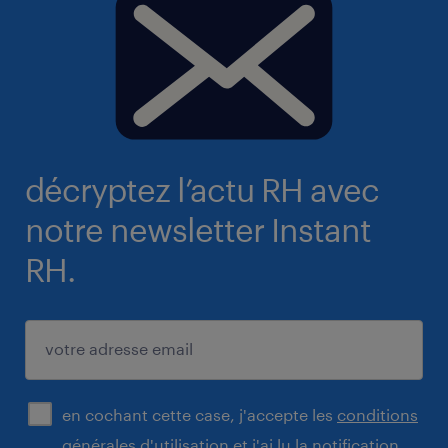
décryptez l’actu RH avec
notre newsletter Instant
RH.
i
en cochant cette case, j'accepte les
conditions
agree
générales d'utilisation
et j'ai lu la
notification
with