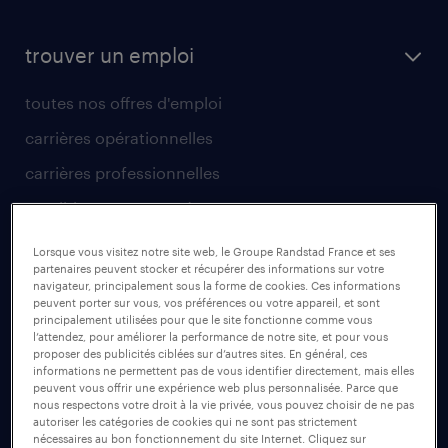
trouver un emploi
toutes nos offres d'emploi
carrières opérationnelles
carrières professionnelles
candidature spontanée
créer un compte candidat
Lorsque vous visitez notre site web, le Groupe Randstad France et ses
partenaires peuvent stocker et récupérer des informations sur votre
être intérimaire
navigateur, principalement sous la forme de cookies. Ces informations
peuvent porter sur vous, vos préférences ou votre appareil, et sont
principalement utilisées pour que le site fonctionne comme vous
avantages intérimaires randstad
l’attendez, pour améliorer la performance de notre site, et pour vous
proposer des publicités ciblées sur d’autres sites. En général, ces
app talent / portail web
informations ne permettent pas de vous identifier directement, mais elles
peuvent vous offrir une expérience web plus personnalisée. Parce que
faq candidat / intérimaire
nous respectons votre droit à la vie privée, vous pouvez choisir de ne pas
autoriser les catégories de cookies qui ne sont pas strictement
nécessaires au bon fonctionnement du site Internet. Cliquez sur
top métiers qui recrutent