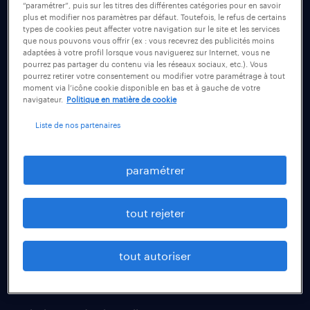
“paramétrer”, puis sur les titres des différentes catégories pour en savoir
plus et modifier nos paramètres par défaut. Toutefois, le refus de certains
types de cookies peut affecter votre navigation sur le site et les services
fiches métiers
que nous pouvons vous offrir (ex : vous recevrez des publicités moins
adaptées à votre profil lorsque vous naviguerez sur Internet, vous ne
plombier chauffagiste
pourrez pas partager du contenu via les réseaux sociaux, etc.). Vous
pourrez retirer votre consentement ou modifier votre paramétrage à tout
vendeur
moment via l’icône cookie disponible en bas et à gauche de votre
navigateur.
Politique en matière de cookie
agent de fabrication
Liste de nos partenaires
conducteur de poids lourd
manutentionnaire
paramétrer
technico-commercial
assistant administratif
tout rejeter
comptable
recruter un talent
tout autoriser
toutes nos solutions RH